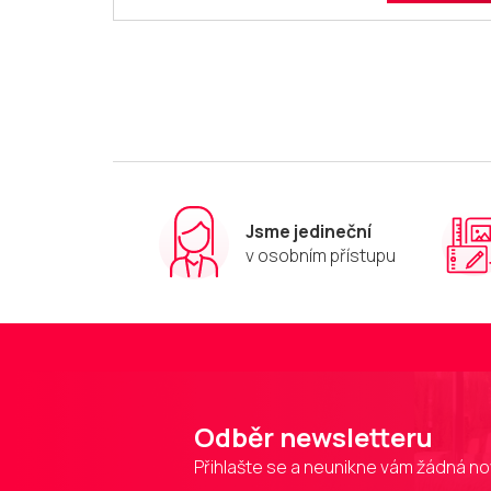
Jsme jedineční
v osobním přístupu
Odběr newsletteru
Přihlašte se a neunikne vám žádná no