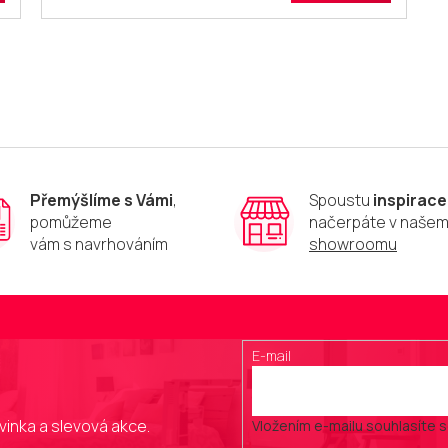
O
v
l
á
d
a
c
í
p
Přemýšlíme s Vámi
,
Spoustu
inspirace
r
pomůžeme
načerpáte v naše
v
vám s navrhováním
showroomu
k
y
v
ý
p
i
E-mail
s
u
vinka a slevová akce.
Vložením e-mailu souhlasíte 