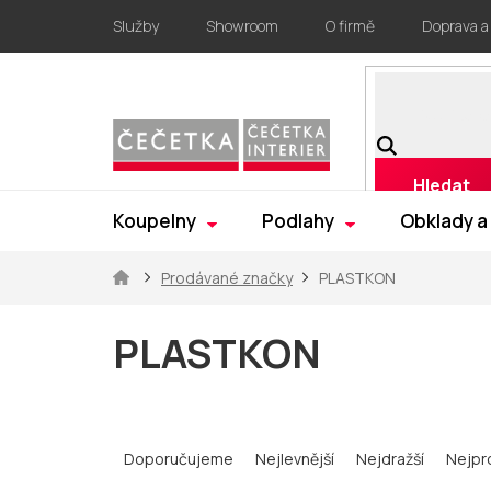
Přejít
Služby
Showroom
O firmě
Doprava a
na
obsah
Hledat
Koupelny
Podlahy
Obklady a
Domů
Prodávané značky
PLASTKON
PLASTKON
Ř
a
Doporučujeme
Nejlevnější
Nejdražší
Nejpr
z