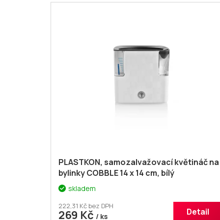
V
e
ý
n
p
í
i
p
s
r
p
o
r
d
o
u
d
k
u
t
k
ů
t
ů
PLASTKON, samozalvažovací květináč na
bylinky COBBLE 14 x 14 cm, bílý
skladem
222,31 Kč bez DPH
Detail
269 Kč
/ ks