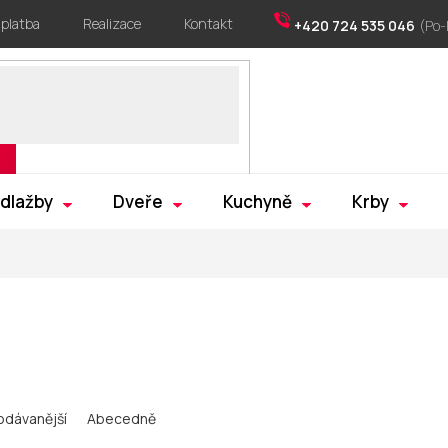
 platba
Realizace
Kontakt
+420 724 535 046
 dlažby
Dveře
Kuchyně
Krby
odávanější
Abecedně