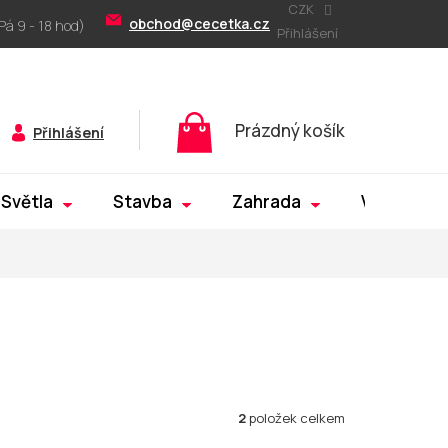
CZK
obchod@cecetka.cz
Přihlášení
Nákupní
Prázdný košík
Přihlášení
košík
Světla
Stavba
Zahrada
Výprodej
2
položek celkem