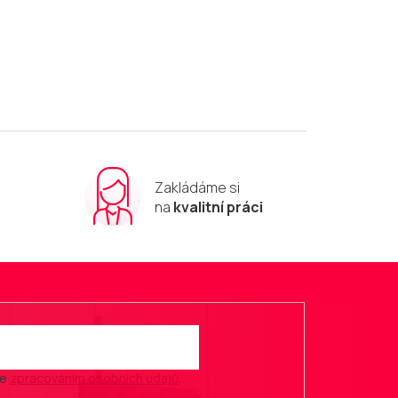
Zakládáme si
m
na
kvalitní práci
se
zpracováním osobních údajů
.