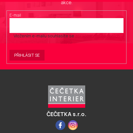
akce.
E-mail
Vložením e-mailu souhlasíte se
zpracováním osobních
údajů
.
PŘIHLÁSIT SE
Z
á
p
a
t
í
ČEČETKA s.r.o.
Facebook
Instagram