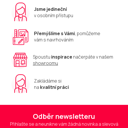
Jsme jedineční
v osobním přístupu
Přemýšlíme s Vámi
, pomůžeme
vám s navrhováním
Spoustu
inspirace
načerpáte v našem
showroomu
Zakládáme si
na
kvalitní práci
Odběr newsletteru
Přihlašte se a neunikne vám žádná novinka a slevová