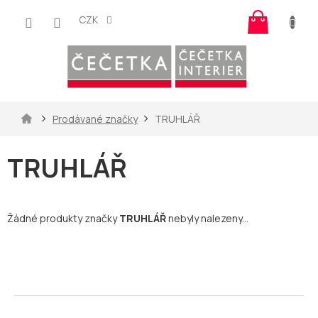
Přejít
Nákup
na
CZK
košík
obsah
Domů
Prodávané značky
TRUHLÁŘ
TRUHLÁŘ
Žádné produkty značky
TRUHLÁŘ
nebyly nalezeny...