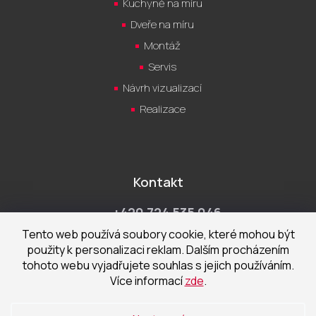
Kuchyně na míru
Dveře na míru
Montáž
Servis
Návrh vizualizací
Realizace
Kontakt
+420 724 535 046
Po-Pá 9:00 - 18:00 hod
Tento web používá soubory cookie, které mohou být
použity k personalizaci reklam. Dalším procházením
obchod@cecetka.cz
tohoto webu vyjadřujete souhlas s jejich používáním.
Více informací
zde
.
Showroom a prodejna
U Staré trati 1652