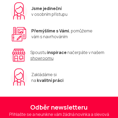
Jsme jedineční
v osobním přístupu
Přemýšlíme s Vámi
, pomůžeme
vám s navrhováním
Spoustu
inspirace
načerpáte v našem
showroomu
Zakládáme si
na
kvalitní práci
Odběr newsletteru
Přihlašte se a neunikne vám žádná novinka a slevová