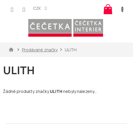
Přejít
Nákup
na
CZK
košík
obsah
Domů
Prodávané značky
ULITH
ULITH
Žádné produkty značky
ULITH
nebyly nalezeny...