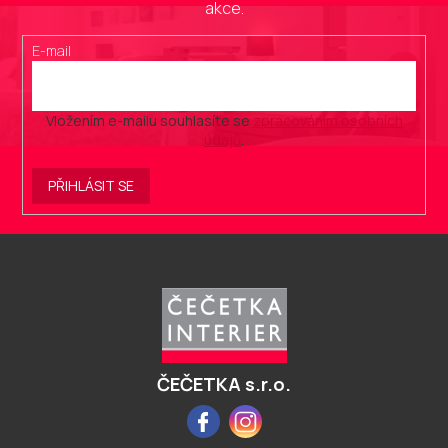
akce.
E-mail
Vložením e-mailu souhlasíte se
zpracováním osobních
údajů
.
PŘIHLÁSIT SE
Z
á
p
a
t
í
ČEČETKA s.r.o.
Facebook
Instagram