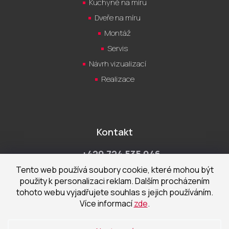
Kuchyně na míru
Dveře na míru
Montáž
Servis
Návrh vizualizací
Realizace
Kontakt
+420 724 535 046
Po-Pá 9:00 - 18:00 hod
Tento web používá soubory cookie, které mohou být
použity k personalizaci reklam. Dalším procházením
obchod@cecetka.cz
tohoto webu vyjadřujete souhlas s jejich používáním.
Více informací
zde
.
Showroom a prodejna
U Staré trati 1652