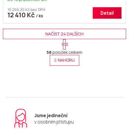
10 256,20 Kč bez DPH
Detail
12 410 Kč
/ ks
NAČÍST 24 DALŠÍCH
S
1
3
t
O
r
58
položek celkem
v
á
l
NAHORU
n
á
k
o
d
v
a
á
c
n
í
í
p
r
v
k
y
Jsme jedineční
v
v osobním přístupu
ý