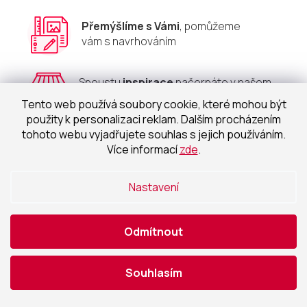
p
i
Přemýšlíme s Vámi
, pomůžeme
s
vám s navrhováním
u
Spoustu
inspirace
načerpáte v našem
showroomu
Tento web používá soubory cookie, které mohou být
použity k personalizaci reklam. Dalším procházením
tohoto webu vyjadřujete souhlas s jejich používáním.
Zakládáme si
Více informací
zde
.
na
kvalitní práci
Nastavení
Odběr newsletteru
Odmítnout
Přihlašte se a neunikne vám žádná novinka a slevová
akce.
Souhlasím
E-mail