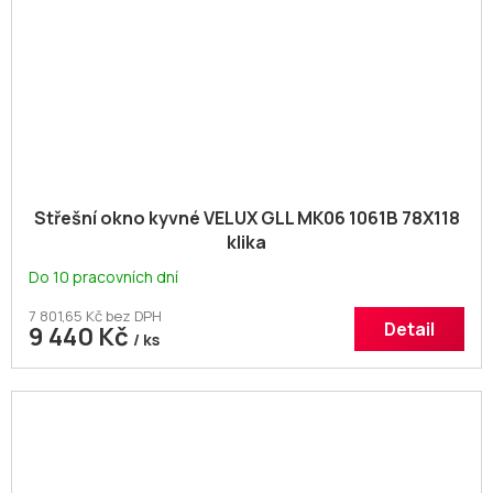
Střešní okno kyvné VELUX GLL MK06 1061B 78X118
klika
Do 10 pracovních dní
7 801,65 Kč bez DPH
Detail
9 440 Kč
/ ks