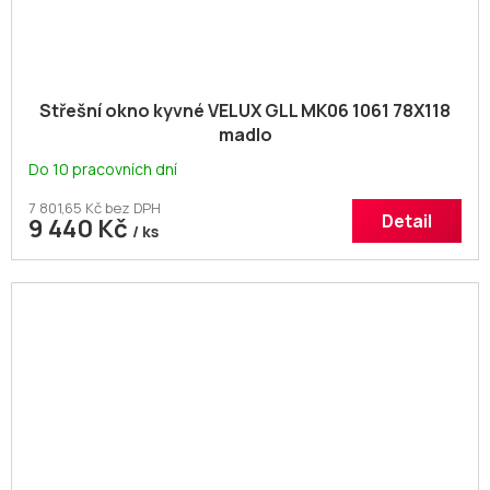
Střešní okno kyvné VELUX GLL MK06 1061 78X118
madlo
Do 10 pracovních dní
7 801,65 Kč bez DPH
Detail
9 440 Kč
/ ks