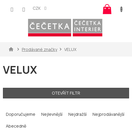
Přejít
Nákup
na
CZK
košík
obsah
Domů
Prodávané značky
VELUX
VELUX
OTEVŘÍT FILTR
Ř
a
Doporučujeme
Nejlevnější
Nejdražší
Nejprodávanější
z
Abecedně
e