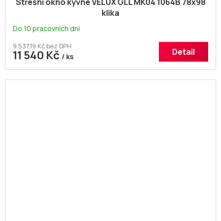
Střešní okno kyvné VELUX GLL MK04 1064B 78x98
klika
Do 10 pracovních dní
9 537,19 Kč bez DPH
Detail
11 540 Kč
/ ks