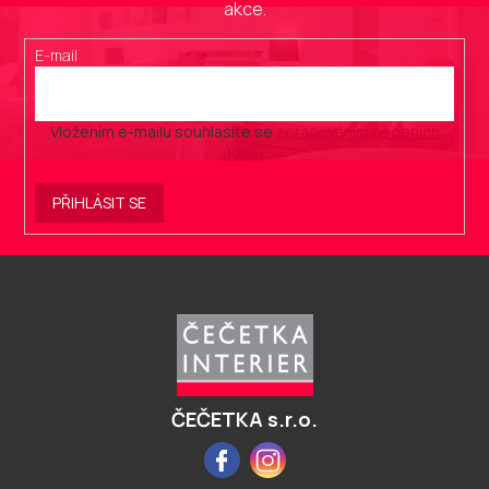
akce.
E-mail
Vložením e-mailu souhlasíte se
zpracováním osobních
údajů
.
PŘIHLÁSIT SE
Z
á
p
a
t
í
ČEČETKA s.r.o.
Facebook
Instagram