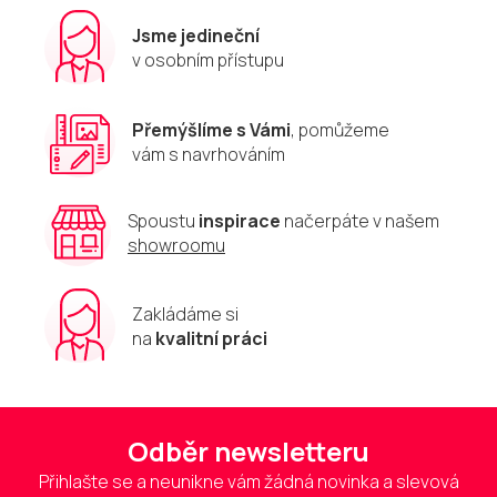
Jsme jedineční
v osobním přístupu
Přemýšlíme s Vámi
, pomůžeme
vám s navrhováním
Spoustu
inspirace
načerpáte v našem
showroomu
Zakládáme si
na
kvalitní práci
Odběr newsletteru
Přihlašte se a neunikne vám žádná novinka a slevová