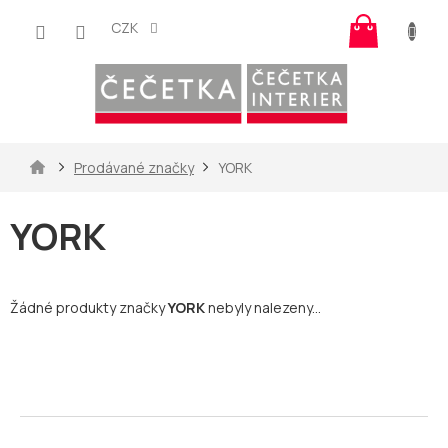
Přejít
Nákup
na
CZK
košík
obsah
Domů
Prodávané značky
YORK
YORK
Žádné produkty značky
YORK
nebyly nalezeny...