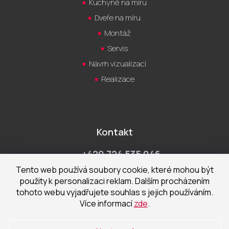
Kuchyně na míru
Dveře na míru
Montáž
Servis
Návrh vizualizací
Realizace
Kontakt
+420 724 535 046
Po-Pá 9:00 - 18:00 hod
Tento web používá soubory cookie, které mohou být
použity k personalizaci reklam. Dalším procházením
obchod@cecetka.cz
tohoto webu vyjadřujete souhlas s jejich používáním.
Více informací
zde
.
Showroom a prodejna
U Staré trati 1652