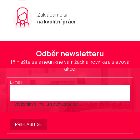
Zakládáme si
na
kvalitní práci
Odběr newsletteru
Přihlašte se a neunikne vám žádná novinka a slevová
akce.
E-mail
Vložením e-mailu souhlasíte se
zpracováním osobních
údajů
.
PŘIHLÁSIT SE