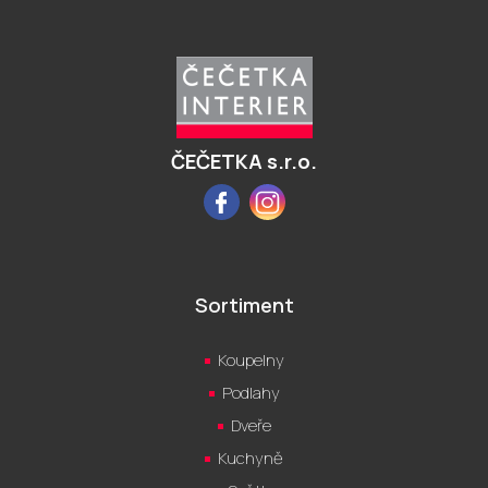
Z
á
p
a
t
í
ČEČETKA s.r.o.
Facebook
Instagram
Sortiment
Koupelny
Podlahy
Dveře
Kuchyně