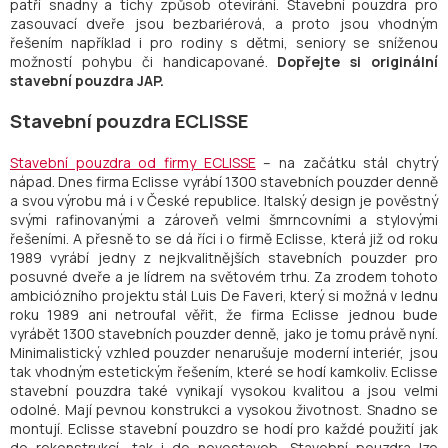
patří snadný a tichý způsob otevírání. Stavební pouzdra pro
zasouvací dveře jsou bezbariérová, a proto jsou vhodným
řešením například i pro rodiny s dětmi, seniory se sníženou
možností pohybu či handicapované.
Dopřejte si originální
stavební pouzdra JAP.
Stavební pouzdra ECLISSE
Stavební pouzdra od firmy ECLISSE
– na začátku stál chytrý
nápad. Dnes firma Eclisse vyrábí 1300 stavebních pouzder denně
a svou výrobu má i v České republice. Italský design je pověstný
svými rafinovanými a zároveň velmi šmrncovními a stylovými
řešeními. A přesně to se dá říci i o firmě Eclisse, která již od roku
1989 vyrábí jedny z nejkvalitnějších stavebních pouzder pro
posuvné dveře a je lídrem na světovém trhu. Za zrodem tohoto
ambiciózního projektu stál Luis De Faveri, který si možná v lednu
roku 1989 ani netroufal věřit, že firma Eclisse jednou bude
vyrábět 1300 stavebních pouzder denně, jako je tomu právě nyní.
Minimalistický vzhled pouzder nenarušuje moderní interiér, jsou
tak vhodným estetickým řešením, které se hodí kamkoliv. Eclisse
stavební pouzdra také vynikají vysokou kvalitou a jsou velmi
odolné. Mají pevnou konstrukci a vysokou životnost. Snadno se
montují. Eclisse stavební pouzdro se hodí pro každé použití jak
do rekonstrukcí, tak i do novostaveb. Stavební pouzdra lze