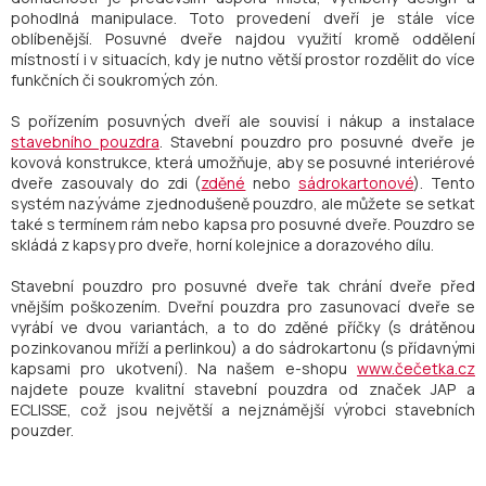
pohodlná manipulace. Toto provedení dveří je stále více
oblíbenější. Posuvné dveře najdou využití kromě oddělení
místností i v situacích, kdy je nutno větší prostor rozdělit do více
funkčních či soukromých zón.
S pořízením posuvných dveří ale souvisí i nákup a instalace
stavebního pouzdra
. Stavební pouzdro pro posuvné dveře je
kovová konstrukce, která umožňuje, aby se posuvné interiérové
dveře zasouvaly do zdi (
zděné
nebo
sádrokartonové
). Tento
systém nazýváme zjednodušeně pouzdro, ale můžete se setkat
také s termínem rám nebo kapsa pro posuvné dveře. Pouzdro se
skládá z kapsy pro dveře, horní kolejnice a dorazového dílu.
Stavební pouzdro pro posuvné dveře tak chrání dveře před
vnějším poškozením. Dveřní pouzdra pro zasunovací dveře se
vyrábí ve dvou variantách, a to do zděné příčky (s drátěnou
pozinkovanou mříží a perlinkou) a do sádrokartonu (s přídavnými
kapsami pro ukotvení). Na našem e-shopu
www.čečetka.cz
najdete pouze kvalitní stavební pouzdra od značek JAP a
ECLISSE, což jsou největší a nejznámější výrobci stavebních
pouzder.