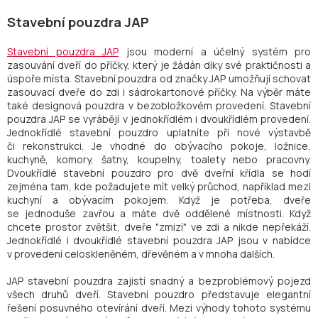
Stavební pouzdra JAP
Stavební pouzdra JAP
jsou moderní a účelný systém pro
zasouvání dveří do příčky, který je žádán díky své praktičnosti a
úspoře místa. Stavební pouzdra od značky JAP umožňují schovat
zasouvací dveře do zdi i sádrokartonové příčky. Na výběr máte
také designová pouzdra v bezobložkovém provedení. Stavební
pouzdra JAP se vyrábějí v jednokřídlém i dvoukřídlém provedení.
Jednokřídlé stavební pouzdro uplatníte při nové výstavbě
či rekonstrukci. Je vhodné do obývacího pokoje, ložnice,
kuchyně, komory, šatny, koupelny, toalety nebo pracovny.
Dvoukřídlé stavební pouzdro pro dvě dveřní křídla se hodí
zejména tam, kde požadujete mít velký průchod, například mezi
kuchyní a obývacím pokojem. Když je potřeba, dveře
se jednoduše zavřou a máte dvě oddělené místnosti. Když
chcete prostor zvětšit, dveře "zmizí" ve zdi a nikde nepřekáží.
Jednokřídlé i dvoukřídlé stavební pouzdra JAP jsou v nabídce
v provedení celoskleněném, dřevěném a v mnoha dalších.
JAP stavební pouzdra zajistí snadný a bezproblémový pojezd
všech druhů dveří. Stavební pouzdro představuje elegantní
řešení posuvného otevírání dveří. Mezi výhody tohoto systému