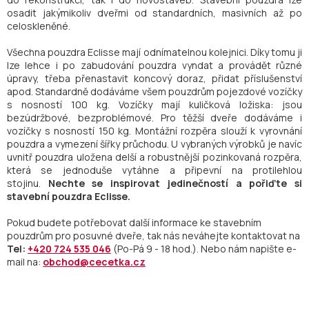
osadit jakýmikoliv dveřmi od standardních, masivních až po
celoskleněné.
Všechna pouzdra Eclisse mají odnímatelnou kolejnici. Díky tomu ji
lze lehce i po zabudování pouzdra vyndat a provádět různé
úpravy, třeba přenastavit koncový doraz, přidat příslušenství
apod. Standardně dodáváme všem pouzdrům pojezdové vozíčky
s nosností 100 kg. Vozíčky mají kuličková ložiska: jsou
bezúdržbové, bezproblémové. Pro těžší dveře dodáváme i
vozíčky s nosností 150 kg. Montážní rozpěra slouží k vyrovnání
pouzdra a vymezení šířky průchodu. U vybraných výrobků je navíc
uvnitř pouzdra uložena delší a robustnější pozinkovaná rozpěra,
která se jednoduše vytáhne a připevní na protilehlou
stojinu.
Nechte se inspirovat jedinečností a pořiďte si
stavební pouzdra Eclisse.
Pokud budete potřebovat další informace ke stavebním
pouzdrům pro posuvné dveře, tak nás neváhejte kontaktovat na
Tel:
+420 724 535 046
(Po-Pá 9 - 18 hod.). Nebo nám napište e-
mail na:
obchod@cecetka.cz