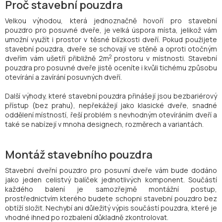
Proč stavební pouzdra
Velkou výhodou, která jednoznačně hovoří pro stavební
pouzdro pro posuvné dveře, je velká úspora místa, jelikož vám
umožní využít i prostor v těsné blízkosti dveří. Pokud použijete
stavební pouzdra, dveře se schovají ve stěně a oproti otočným
2
dveřím vám ušetří přibližně 2m
prostoru v místnosti. Stavební
pouzdra pro posuvné dveře jistě oceníte i kvůli tichému způsobu
otevírání a zavírání posuvných dveří.
Další výhody, které stavební pouzdra přinášejí jsou bezbariérový
přístup (bez prahu), nepřekážejí jako klasické dveře, snadné
oddělení místností, řeší problém s nevhodným otevíráním dveří a
také se nabízejí v mnoha designech, rozměrech a variantách.
Montáž stavebního pouzdra
Stavební dveřní pouzdro pro posuvní dveře vám bude dodáno
jako jeden celistvý balíček jednotlivých komponent. Součástí
každého balení je samozřejmě montážní postup,
prostřednictvím kterého budete schopni stavební pouzdro bez
obtíží složit. Nechybí ani důležitý výpis součástí pouzdra, které je
vhodné ihned po rozbalení důkladně zkontrolovat.