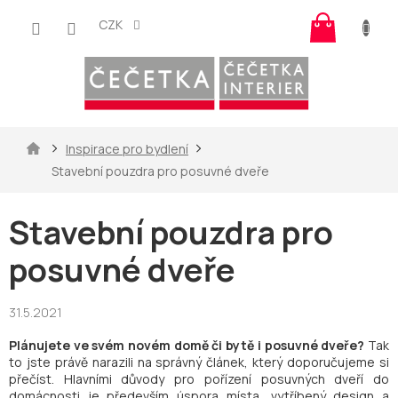
Přejít
Nákup
na
CZK
košík
obsah
Domů
Inspirace pro bydlení
Stavební pouzdra pro posuvné dveře
Stavební pouzdra pro
posuvné dveře
31.5.2021
Plánujete ve svém novém domě či bytě i posuvné dveře?
Tak
to jste právě narazili na správný článek, který doporučujeme si
přečíst. Hlavními důvody pro pořízení posuvných dveří do
domácnosti je především úspora místa, vytříbený design a