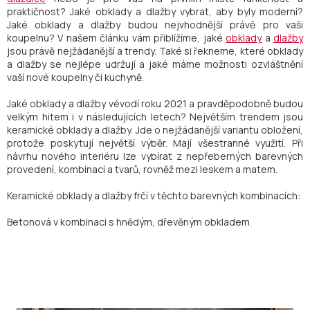
praktičnost? Jaké obklady a dlažby vybrat, aby byly moderní?
Jaké obklady a dlažby budou nejvhodnější právě pro vaši
koupelnu? V našem článku vám přiblížíme, jaké
obklady
a
dlažby
jsou právě nejžádanější a trendy. Také si řekneme, které obklady
a dlažby se nejlépe udržují a jaké máme možnosti ozvláštnění
vaší nové koupelny či kuchyně.
Jaké obklady a dlažby vévodí roku 2021 a pravděpodobně budou
velkým hitem i v následujících letech? Největším trendem jsou
keramické obklady a dlažby. Jde o nejžádanější variantu obložení,
protože poskytují největší výběr. Mají všestranné využití. Při
návrhu nového interiéru lze vybírat z nepřeberných barevných
provedení, kombinací a tvarů, rovněž mezi leskem a matem.
Keramické obklady a dlažby frčí v těchto barevných kombinacích:
Betonová v kombinaci s hnědým, dřevěným obkladem.