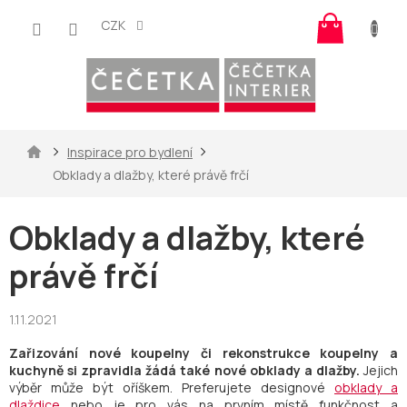
Přejít
Nákup
na
CZK
košík
obsah
Domů
Inspirace pro bydlení
Obklady a dlažby, které právě frčí
Obklady a dlažby, které
právě frčí
1.11.2021
Zařizování nové koupelny či rekonstrukce koupelny a
kuchyně si zpravidla žádá také nové obklady a dlažby.
Jejich
výběr může být oříškem. Preferujete designové
obklady a
dlaždice
nebo je pro vás na prvním místě funkčnost a