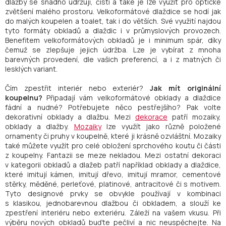
dlažby se snadno udržují, čistí a také je lze využít pro optické
zvětšení malého prostoru. Velkoformátové dlaždice se hodí jak
do malých koupelen a toalet, tak i do větších. Své využití najdou
tyto formáty obkladů a dlaždic i v průmyslových provozech.
Benefitem velkoformátových obkladů je i minimum spár, díky
čemuž se zlepšuje jejich údržba. Lze je vybírat z mnoha
barevných provedení, dle vašich preferencí, a i z matných či
lesklých variant.
Čím zpestřit interiér nebo exteriér?
Jak mít originální
koupelnu?
Připadají vám velkoformátové obklady a dlaždice
fádní a nudné? Potřebujete něco pestřejšího? Pak volte
dekorativní obklady a dlažbu. Mezi
dekorace
patří mozaiky,
obklady a dlažby.
Mozaiky
lze využít jako různě položené
ornamenty či pruhy v koupelně, které ji krásně ozvláštní. Mozaiky
také můžete využít pro celé obložení sprchového koutu či části
z koupelny. Fantazii se meze nekladou. Mezi ostatní dekoraci
v kategorii obkladů a dlažeb patří například obklady a dlaždice,
které imitují kámen, imitují dřevo, imitují mramor, cementové
stěrky, měděné, perleťové, platinové, antracitové či s motivem.
Tyto designové prvky se obvykle používají v kombinaci
s klasikou, jednobarevnou dlažbou či obkladem, a slouží ke
zpestření interiéru nebo exteriéru. Záleží na vašem vkusu. Při
výběru nových obkladů buďte pečliví a nic neuspěchejte. Na