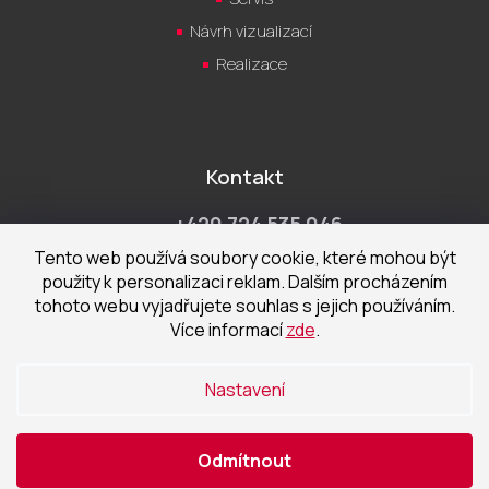
Návrh vizualizací
Realizace
Kontakt
+420 724 535 046
Po-Pá 9:00 - 18:00 hod
Tento web používá soubory cookie, které mohou být
použity k personalizaci reklam. Dalším procházením
obchod@cecetka.cz
tohoto webu vyjadřujete souhlas s jejich používáním.
Více informací
zde
.
Showroom a prodejna
U Staré trati 1652
Nastavení
370 01 České Budějovice
Odmítnout