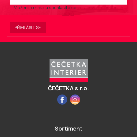
Vložením e-mailu souhlasíte se
zpracováním osobních
údajů
.
PŘIHLÁSIT SE
Z
á
p
a
t
í
ČEČETKA s.r.o.
Facebook
Instagram
Sortiment