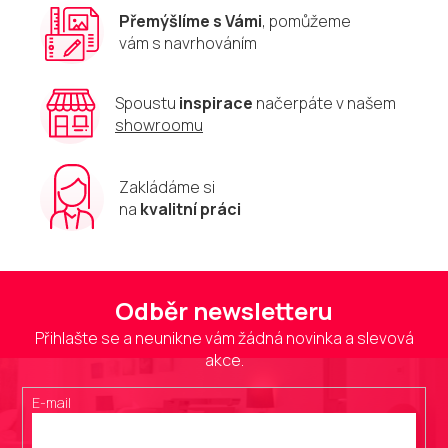
Přemýšlíme s Vámi
, pomůžeme
vám s navrhováním
Spoustu
inspirace
načerpáte v našem
showroomu
Zakládáme si
na
kvalitní práci
Odběr newsletteru
Přihlašte se a neunikne vám žádná novinka a slevová
akce.
E-mail