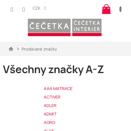
Přejít
Nákup
na
CZK
košík
obsah
Domů
Prodávané značky
Všechny značky A-Z
AAA MATRACE
ACTIVER
ADLER
ADMIT
AGRO
ALCA