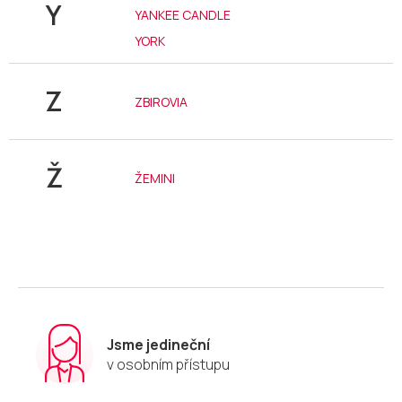
Y
YANKEE CANDLE
YORK
Z
ZBIROVIA
Ž
ŽEMINI
Jsme jedineční
v osobním přístupu