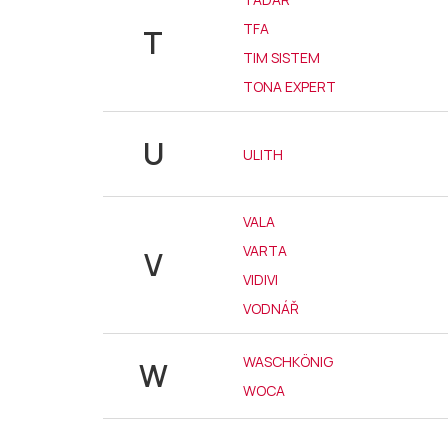
TFA
T
TIM SISTEM
TONA EXPERT
U
ULITH
VALA
VARTA
V
VIDIVI
VODNÁŘ
WASCHKÖNIG
W
WOCA