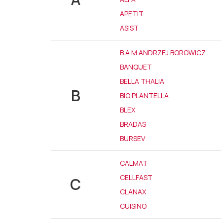
APETIT
ASIST
B.A.M.ANDRZEJ BOROWICZ
BANQUET
BELLA THALIA
B
BIO PLANTELLA
BLEX
BRADAS
BURSEV
CALMAT
CELLFAST
C
CLANAX
CUISINO