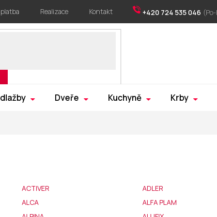
 platba
Realizace
Kontakt
+420 724 535 046
 dlažby
Dveře
Kuchyně
Krby
Z
ACTIVER
ADLER
ALCA
ALFA PLAM
ALPINA
ALUFIX