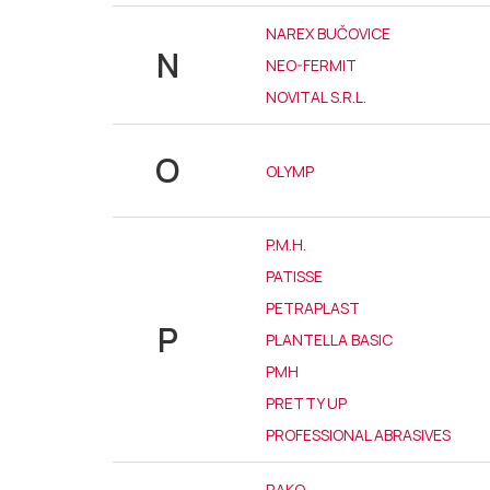
NAREX BUČOVICE
N
NEO-FERMIT
NOVITAL S.R.L.
O
OLYMP
P.M.H.
PATISSE
PETRAPLAST
P
PLANTELLA BASIC
PMH
PRETTY UP
PROFESSIONAL ABRASIVES
RAKO