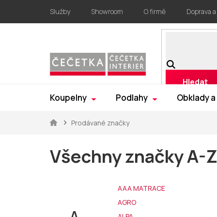
Přejít
Služby
Showroom
O firmě
Doprava a
na
obsah
Hledat
Koupelny
Podlahy
Obklady a
Domů
Prodávané značky
Všechny značky A-
AAA MATRACE
AGRO
A
ALPA