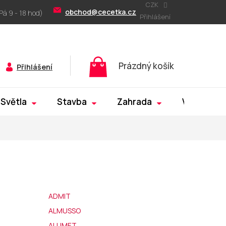
CZK
obchod@cecetka.cz
Přihlášení
Nákupní
Prázdný košík
Přihlášení
košík
Světla
Stavba
Zahrada
Výprodej
ADMIT
ALMUSSO
ALUMET