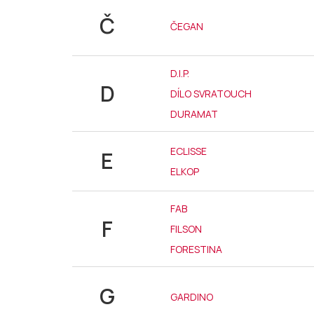
Č
ČEGAN
D.I.P.
D
DÍLO SVRATOUCH
DURAMAT
ECLISSE
E
ELKOP
FAB
F
FILSON
FORESTINA
G
GARDINO