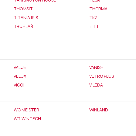
THOMSIT
THORMA
TITANIA IRIS
TKZ
TRUHLÁŘ
TTT
VALUE
VANISH
VELUX
VETRO PLUS
VIGO!
VILEDA
WC MEISTER
WINLAND
WT WINTECH