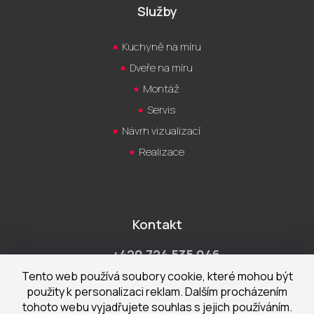
Služby
Kuchyně na míru
Dveře na míru
Montáž
Servis
Návrh vizualizací
Realizace
Kontakt
+420 724 535 046
Po-Pá 9:00 - 18:00 hod
Tento web používá soubory cookie, které mohou být
použity k personalizaci reklam. Dalším procházením
obchod@cecetka.cz
tohoto webu vyjadřujete souhlas s jejich používáním.