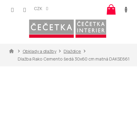
Přejít
Nákup
na
CZK
košík
obsah
Domů
Obklady a dlažby
Dlaždice
Dlažba Rako Cemento šedá 30x60 cm matná DAKSE661