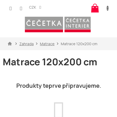
Přejít
Nákup
na
CZK
košík
obsah
Domů
Zahrada
Matrace
Matrace 120x200 cm
Matrace 120x200 cm
Produkty teprve připravujeme.