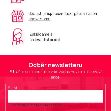
Spoustu
inspirace
načerpáte v našem
showroomu
Zakládáme si
na
kvalitní práci
Odběr newsletteru
Přihlašte se a neunikne vám žádná novinka a slevová
akce.
E-mail
Vložením e-mailu souhlasíte se
zpracováním osobních
údajů
.