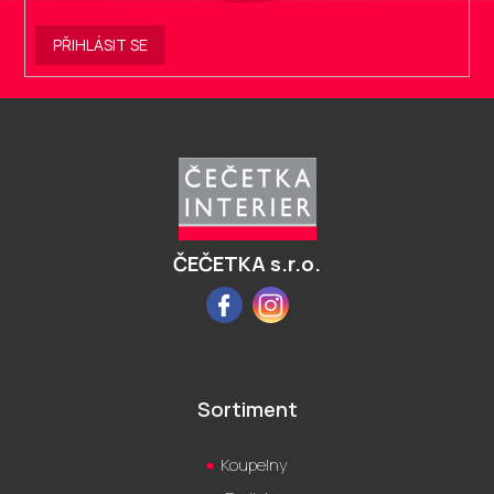
PŘIHLÁSIT SE
Z
á
p
a
t
í
ČEČETKA s.r.o.
Facebook
Instagram
Sortiment
Koupelny