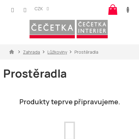
Přejít
Nákup
na
CZK
košík
obsah
Domů
Zahrada
Lůžkoviny
Prostěradla
Prostěradla
Produkty teprve připravujeme.