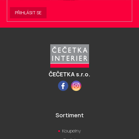
PŘIHLÁSIT SE
Z
á
p
a
t
í
ČEČETKA s.r.o.
Facebook
Instagram
Sortiment
Koupelny