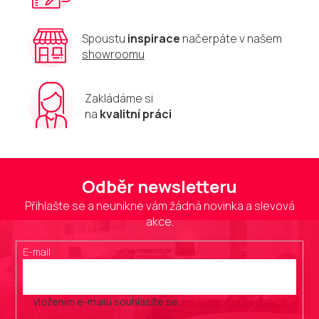
Spoustu
inspirace
načerpáte v našem
showroomu
Zakládáme si
na
kvalitní práci
Odběr newsletteru
Přihlašte se a neunikne vám žádná novinka a slevová
akce.
E-mail
Vložením e-mailu souhlasíte se
zpracováním osobních
údajů
.