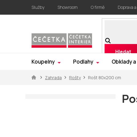
Přejít
Služby
Showroom
O firmě
Doprava a
na
obsah
Hledat
Koupelny
Podlahy
Obklady a
Domů
Zahrada
Rošty
Rošt 80x200 cm
P
o
Po
s
t
r
a
n