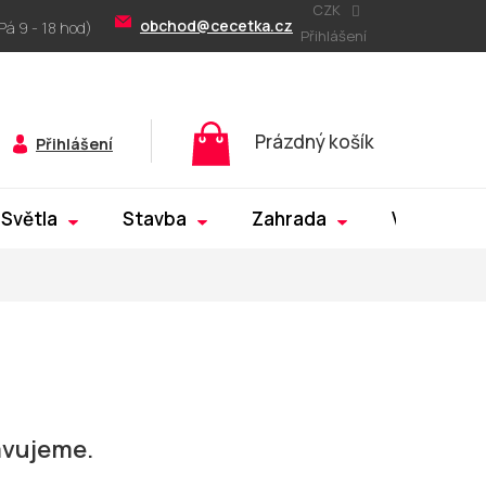
CZK
obchod@cecetka.cz
Přihlášení
Nákupní
Prázdný košík
Přihlášení
košík
Světla
Stavba
Zahrada
Výprodej
avujeme.