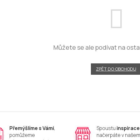
Můžete se ale podívat na osta
ZPĚT DO OBCHODU
Přemýšlíme s Vámi
,
Spoustu
inspirace
pomůžeme
načerpáte v naše