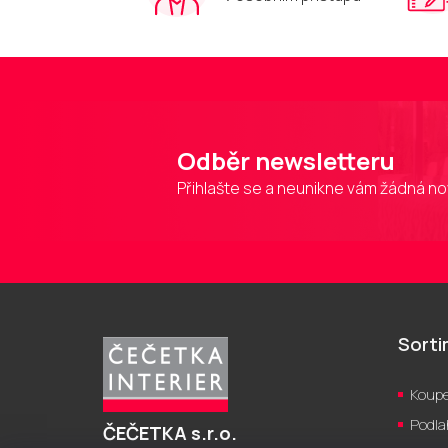
Odběr newsletteru
Přihlašte se a neunikne vám žádná no
Z
á
p
Sort
a
t
Koupe
í
Podla
ČEČETKA s.r.o.