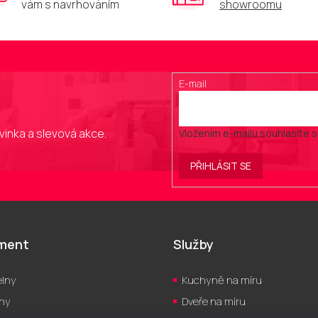
vám s navrhováním
showroomu
E-mail
vinka a slevová akce.
Vložením e-mailu souhlasíte 
PŘIHLÁSIT SE
iment
Služby
lny
Kuchyně na míru
hy
Dveře na míru