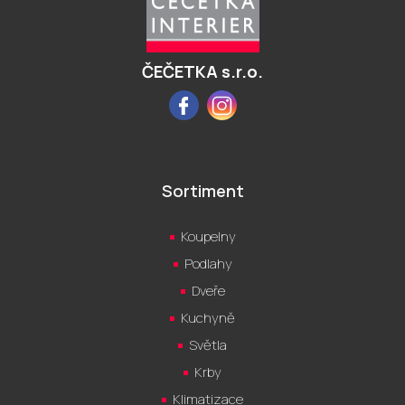
a
t
í
ČEČETKA s.r.o.
Facebook
Instagram
Sortiment
Koupelny
Podlahy
Dveře
Kuchyně
Světla
Krby
Klimatizace