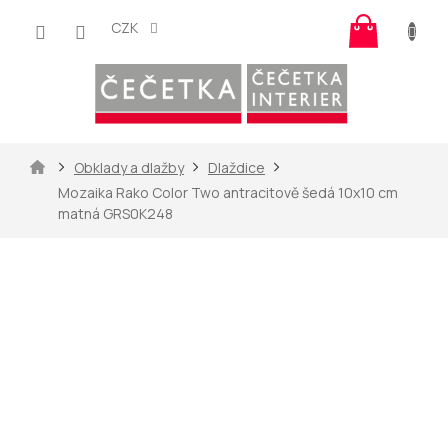
Přejít
Nákup
na
CZK
košík
obsah
Domů
Obklady a dlažby
Dlaždice
Mozaika Rako Color Two antracitově šedá 10x10 cm
matná GRS0K248