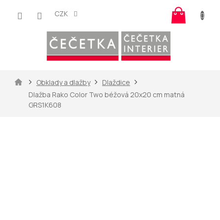
Přejít
Nákup
na
CZK
košík
obsah
Domů
Obklady a dlažby
Dlaždice
Dlažba Rako Color Two béžová 20x20 cm matná
GRS1K608