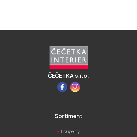
Z
á
p
a
t
í
ČEČETKA s.r.o.
Facebook
Instagram
Sortiment
Koupelny