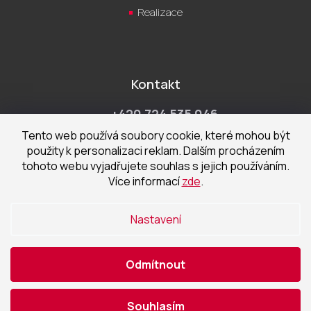
Realizace
Kontakt
+420 724 535 046
Po-Pá 9:00 - 18:00 hod
Tento web používá soubory cookie, které mohou být
použity k personalizaci reklam. Dalším procházením
obchod@cecetka.cz
tohoto webu vyjadřujete souhlas s jejich používáním.
Více informací
zde
.
Showroom a prodejna
U Staré trati 1652
Nastavení
370 01 České Budějovice
Odmítnout
Vytvořil Shoptet
Souhlasím