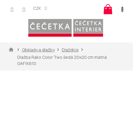
Přejít
Nákup
na
CZK
košík
obsah
Domů
Obklady a dlažby
Dlaždice
Dlažba Rako Color Two šedá 20x20 cm matná
GAF1K610