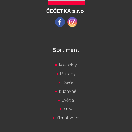
í
ČEČETKA s.r.o.
Facebook
Instagram
Sortiment
Koupelny
Podlahy
Dveře
Kuchyně
Světla
Krby
Klimatizace