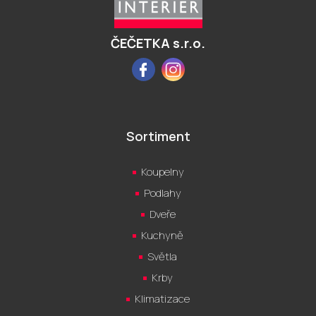
t
í
ČEČETKA s.r.o.
Facebook
Instagram
Sortiment
Koupelny
Podlahy
Dveře
Kuchyně
Světla
Krby
Klimatizace