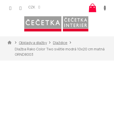
Přejít
Nákup
na
CZK
košík
obsah
Domů
Obklady a dlažby
Dlaždice
Dlažba Rako Color Two světle modrá 10x20 cm matná
GRND8003