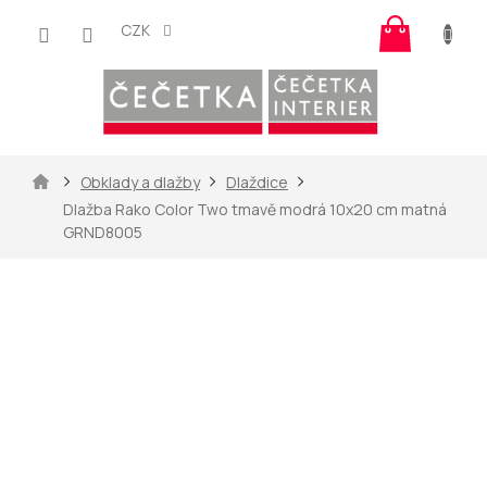
Přejít
Nákup
na
CZK
košík
obsah
Domů
Obklady a dlažby
Dlaždice
Dlažba Rako Color Two tmavě modrá 10x20 cm matná
GRND8005