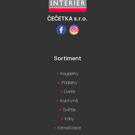
t
í
ČEČETKA s.r.o.
Facebook
Instagram
Sortiment
Koupelny
Podlahy
Dveře
Kuchyně
Světla
Krby
Klimatizace