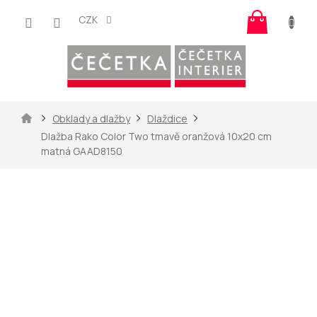
Přejít
Nákup
na
CZK
košík
obsah
Domů
Obklady a dlažby
Dlaždice
Dlažba Rako Color Two tmavě oranžová 10x20 cm
matná GAAD8150