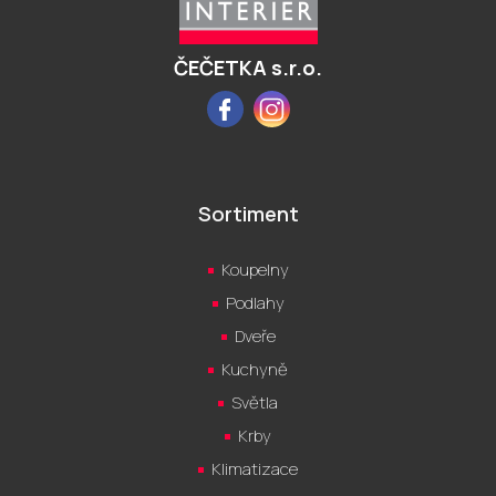
t
í
ČEČETKA s.r.o.
Facebook
Instagram
Sortiment
Koupelny
Podlahy
Dveře
Kuchyně
Světla
Krby
Klimatizace