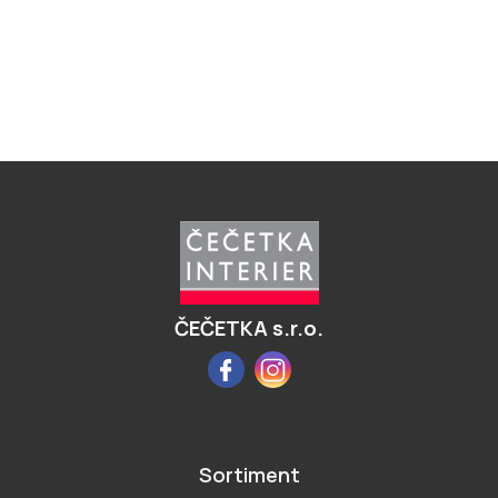
Z
á
p
a
t
í
ČEČETKA s.r.o.
Facebook
Instagram
Sortiment