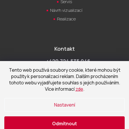
Servis
Návrh vizualizací
Realizace
Kontakt
+420 724 535 046
Po-Pá 9:00 - 18:00 hod
Tento web používá soubory cookie, které mohou být
použity k personalizaci reklam. Dalším procházením
obchod@cecetka.cz
tohoto webu vyjadřujete souhlas s jejich používáním.
Více informací
zde
.
Showroom a prodejna
U Staré trati 1652
Nastavení
370 01 České Budějovice
Odmítnout