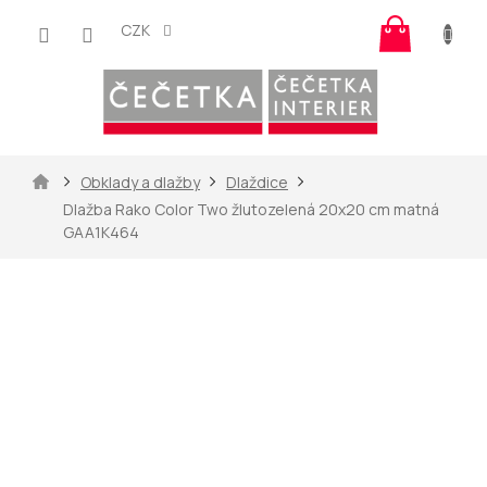
Přejít
Nákup
na
CZK
košík
obsah
Domů
Obklady a dlažby
Dlaždice
Dlažba Rako Color Two žlutozelená 20x20 cm matná
GAA1K464