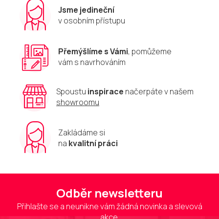
r
Jsme jedineční
v
v osobním přístupu
k
y
v
Přemýšlíme s Vámi
, pomůžeme
ý
vám s navrhováním
p
i
s
u
Spoustu
inspirace
načerpáte v našem
showroomu
Zakládáme si
na
kvalitní práci
Odběr newsletteru
Přihlašte se a neunikne vám žádná novinka a slevová
akce.