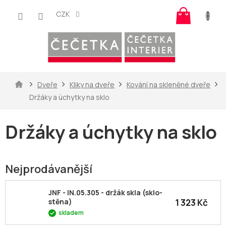
Přejít
Nákup
na
CZK
košík
obsah
Domů
Dveře
Kliky na dveře
Kování na skleněné dveře
Držáky a úchytky na sklo
Držáky a úchytky na sklo
Nejprodávanější
JNF - IN.05.305 - držák skla (sklo-
1 323 Kč
stěna)
skladem