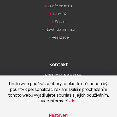
Dveře na míru
Montáž
Servis
Návrh vizualizací
Realizace
Kontakt
+420 724 535 046
Po-Pá 9:00 - 18:00 hod
Tento web používá soubory cookie, které mohou být
použity k personalizaci reklam. Dalším procházením
obchod@cecetka.cz
tohoto webu vyjadřujete souhlas s jejich používáním.
Více informací
zde
.
Showroom a prodejna
U Staré trati 1652
Nastavení
370 01 České Budějovice