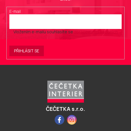
E-mail
Vložením e-mailu souhlasíte se
zpracováním osobních
údajů
.
PŘIHLÁSIT SE
Z
á
p
a
t
í
ČEČETKA s.r.o.
Facebook
Instagram