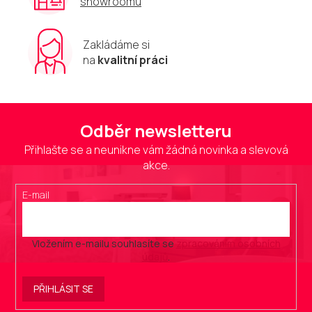
showroomu
Zakládáme si
na
kvalitní práci
Odběr newsletteru
Přihlašte se a neunikne vám žádná novinka a slevová
akce.
E-mail
Vložením e-mailu souhlasíte se
zpracováním osobních
údajů
.
PŘIHLÁSIT SE