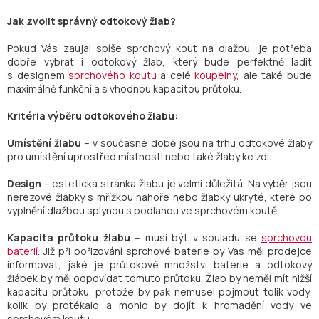
Jak zvolit správný odtokový žlab?
Pokud Vás zaujal spíše sprchový kout na dlažbu, je potřeba
dobře vybrat i odtokový žlab, který bude perfektně ladit
s designem
sprchového koutu
a celé
koupelny
, ale také bude
maximálně funkční a s vhodnou kapacitou průtoku.
Kritéria výběru odtokového žlabu:
Umístění žlabu
– v současné době jsou na trhu odtokové žlaby
pro umístění uprostřed místnosti nebo také žlaby ke zdi.
Design
– estetická stránka žlabu je velmi důležitá. Na výběr jsou
nerezové žlábky s mřížkou nahoře nebo žlábky ukryté, které po
vyplnění dlažbou splynou s podlahou ve sprchovém koutě.
Kapacita průtoku žlabu
– musí být v souladu se
sprchovou
baterií
. Již při pořizování sprchové baterie by Vás měl prodejce
informovat, jaké je průtokové množství baterie a odtokový
žlábek by měl odpovídat tomuto průtoku. Žlab by neměl mít nižší
kapacitu průtoku, protože by pak nemusel pojmout tolik vody,
kolik by protékalo a mohlo by dojít k hromadění vody ve
sprchovém koutu.