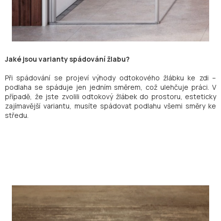
Jaké jsou varianty spádování žlabu?
Při spádování se projeví výhody odtokového žlábku ke zdi –
podlaha se spáduje jen jedním směrem, což ulehčuje práci. V
případě, že jste zvolili odtokový žlábek do prostoru, esteticky
zajímavější variantu, musíte spádovat podlahu všemi směry ke
středu.