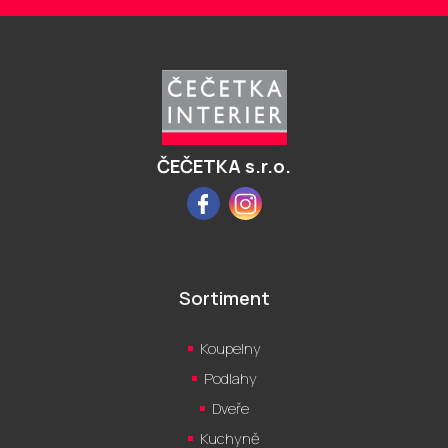
Z
á
p
a
t
í
ČEČETKA s.r.o.
Facebook
Instagram
Sortiment
Koupelny
Podlahy
Dveře
Kuchyně