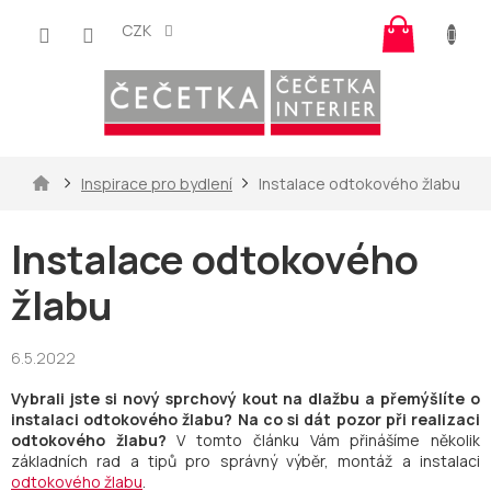
Přejít
Nákup
na
CZK
košík
obsah
Domů
Inspirace pro bydlení
Instalace odtokového žlabu
Instalace odtokového
žlabu
6.5.2022
Vybrali jste si nový sprchový kout na dlažbu a přemýšlíte o
instalaci odtokového žlabu?
Na co si dát pozor při realizaci
odtokového žlabu?
V tomto článku Vám přinášíme několik
základních rad a tipů pro správný výběr, montáž a instalaci
odtokového žlabu
.