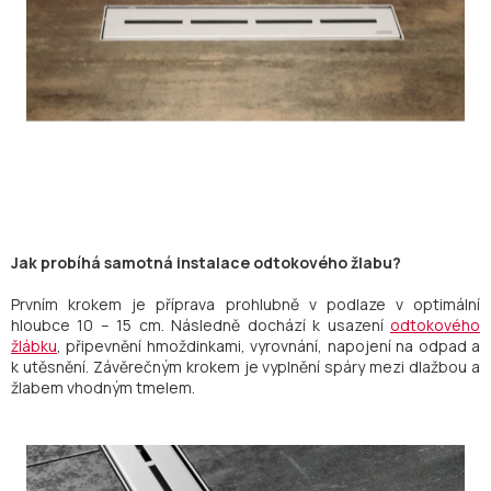
Jak probíhá samotná instalace odtokového žlabu?
Prvním krokem je příprava prohlubně v podlaze v optimální
hloubce 10 – 15 cm. Následně dochází k usazení
odtokového
žlábku
, připevnění hmoždinkami, vyrovnání, napojení na odpad a
k utěsnění. Závěrečným krokem je vyplnění spáry mezi dlažbou a
žlabem vhodným tmelem.