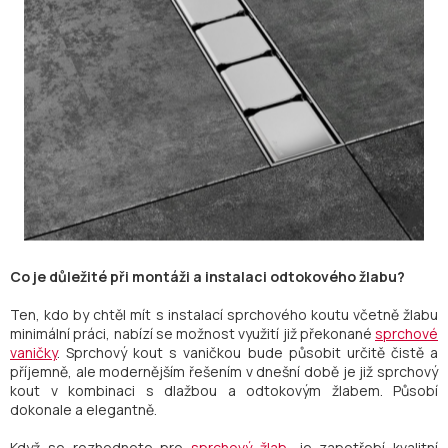
Co je důležité při montáži a instalaci odtokového žlabu?
Ten, kdo by chtěl mít s instalací sprchového koutu včetně žlabu
minimální práci, nabízí se možnost využití již překonané
sprchové
vaničky
. Sprchový kout s vaničkou bude působit určitě čistě a
příjemně, ale modernějším řešením v dnešní době je již sprchový
kout v kombinaci s dlažbou a odtokovým žlabem. Působí
dokonale a elegantně.
Když se rozhodnete pro
sprchový žlab
, je zapotřebí kvalitní