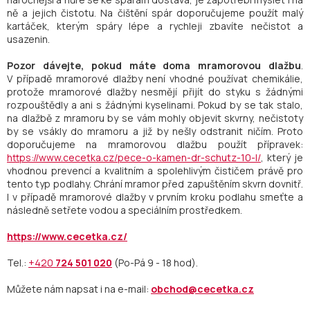
ně a jejich čistotu. Na čištění spár doporučujeme použít malý
kartáček, kterým spáry lépe a rychleji zbavíte nečistot a
usazenin.
Pozor dávejte, pokud máte doma mramorovou dlažbu
.
V případě mramorové dlažby není vhodné používat chemikálie,
protože mramorové dlažby nesmějí přijít do styku s žádnými
rozpouštědly a ani s žádnými kyselinami. Pokud by se tak stalo,
na dlažbě z mramoru by se vám mohly objevit skvrny, nečistoty
by se vsákly do mramoru a již by nešly odstranit ničím. Proto
doporučujeme na mramorovou dlažbu použít přípravek:
https://www.cecetka.cz/pece-o-kamen-dr-schutz-10-l/
, který je
vhodnou prevencí a kvalitním a spolehlivým čističem právě pro
tento typ podlahy. Chrání mramor před zapuštěním skvrn dovnitř.
I v případě mramorové dlažby v prvním kroku podlahu smeťte a
následně setřete vodou a speciálním prostředkem.
https://www.cecetka.cz/
Tel.:
+420
724 501 020
(Po-Pá 9 - 18 hod).
Můžete nám napsat i na e-mail:
obchod@cecetka.cz