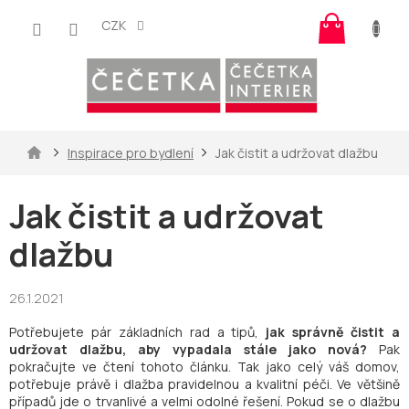
Přejít
Nákup
na
CZK
košík
obsah
Domů
Inspirace pro bydlení
Jak čistit a udržovat dlažbu
Jak čistit a udržovat
dlažbu
26.1.2021
Potřebujete pár základních rad a tipů,
jak správně čistit a
udržovat dlažbu, aby vypadala stále jako nová?
Pak
pokračujte ve čtení tohoto článku. Tak jako celý váš domov,
potřebuje právě i dlažba pravidelnou a kvalitní péči. Ve většině
případů jde o trvanlivé a velmi odolné řešení. Pokud se o dlažbu