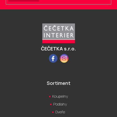
Z
á
p
a
t
í
ČEČETKA s.r.o.
Facebook
Instagram
Sortiment
Koupelny
Podlahy
Dveře