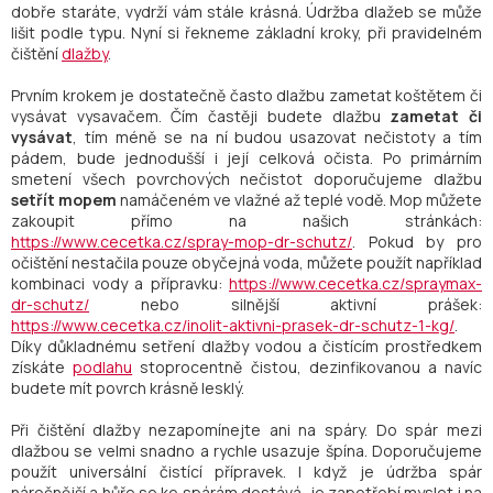
dobře staráte, vydrží vám stále krásná. Údržba dlažeb se může
lišit podle typu. Nyní si řekneme základní kroky, při pravidelném
čištění
dlažby
.
Prvním krokem je dostatečně často dlažbu zametat koštětem či
vysávat vysavačem. Čím častěji budete dlažbu
zametat či
vysávat
, tím méně se na ní budou usazovat nečistoty a tím
pádem, bude jednodušší i její celková očista. Po primárním
smetení všech povrchových nečistot doporučujeme dlažbu
setřít mopem
namáčeném ve vlažné až teplé vodě. Mop můžete
zakoupit přímo na našich stránkách:
https://www.cecetka.cz/spray-mop-dr-schutz/
. Pokud by pro
očištění nestačila pouze obyčejná voda, můžete použít například
kombinaci vody a přípravku:
https://www.cecetka.cz/spraymax-
dr-schutz/
nebo silnější aktivní prášek:
https://www.cecetka.cz/inolit-aktivni-prasek-dr-schutz-1-kg/
.
Díky důkladnému setření dlažby vodou a čistícím prostředkem
získáte
podlahu
stoprocentně čistou, dezinfikovanou a navíc
budete mít povrch krásně lesklý.
Při čištění dlažby nezapomínejte ani na spáry. Do spár mezi
dlažbou se velmi snadno a rychle usazuje špína. Doporučujeme
použít universální čistící přípravek. I když je údržba spár
náročnější a hůře se ke spárám dostává, je zapotřebí myslet i na