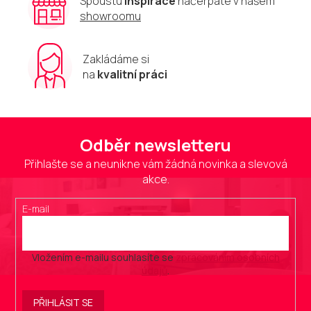
Spoustu
inspirace
načerpáte v našem
showroomu
Zakládáme si
na
kvalitní práci
Odběr newsletteru
Přihlašte se a neunikne vám žádná novinka a slevová
akce.
E-mail
Vložením e-mailu souhlasíte se
zpracováním osobních
údajů
.
PŘIHLÁSIT SE