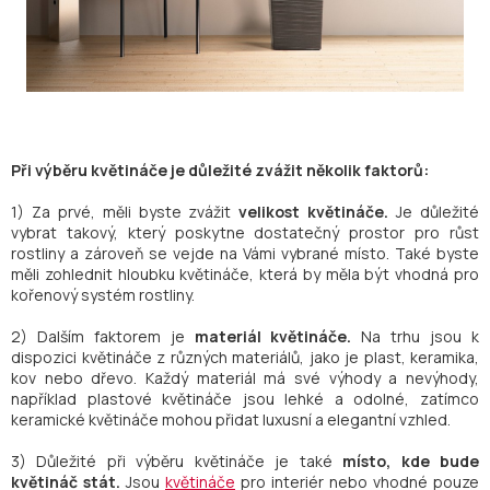
Při výběru květináče je důležité zvážit několik faktorů:
1) Za prvé, měli byste zvážit
velikost květináče.
Je důležité
vybrat takový, který poskytne dostatečný prostor pro růst
rostliny a zároveň se vejde na Vámi vybrané místo. Také byste
měli zohlednit hloubku květináče, která by měla být vhodná pro
kořenový systém rostliny.
2) Dalším faktorem je
materiál květináče.
Na trhu jsou k
dispozici květináče z různých materiálů, jako je plast, keramika,
kov nebo dřevo. Každý materiál má své výhody a nevýhody,
například plastové květináče jsou lehké a odolné, zatímco
keramické květináče mohou přidat luxusní a elegantní vzhled.
3) Důležité při výběru květináče je také
místo, kde bude
květináč stát.
Jsou
květináče
pro interiér nebo vhodné pouze