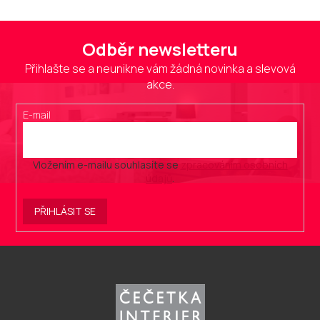
Odběr newsletteru
Přihlašte se a neunikne vám žádná novinka a slevová
akce.
E-mail
Vložením e-mailu souhlasíte se
zpracováním osobních
údajů
.
PŘIHLÁSIT SE
Z
á
p
a