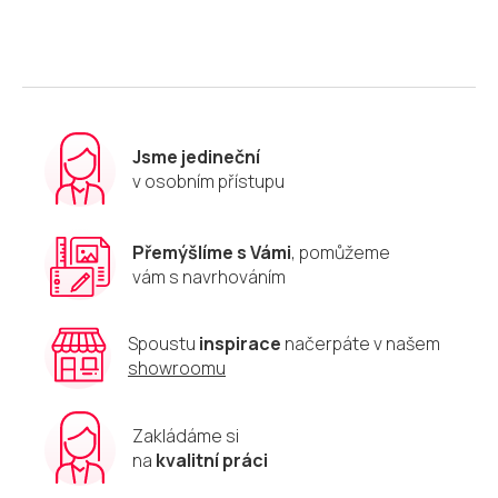
Jsme jedineční
v osobním přístupu
Přemýšlíme s Vámi
, pomůžeme
vám s navrhováním
Spoustu
inspirace
načerpáte v našem
showroomu
Zakládáme si
na
kvalitní práci