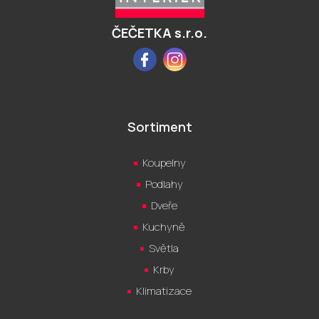
t
í
ČEČETKA s.r.o.
Facebook
Instagram
Sortiment
Koupelny
Podlahy
Dveře
Kuchyně
Světla
Krby
Klimatizace