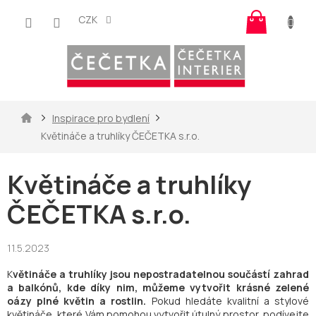
Přejít
Nákup
na
CZK
košík
obsah
Domů
Inspirace pro bydlení
Květináče a truhlíky ČEČETKA s.r.o.
Květináče a truhlíky
ČEČETKA s.r.o.
11.5.2023
K
větináče a truhlíky jsou nepostradatelnou součástí zahrad
a balkónů, kde díky nim, můžeme vytvořit krásné zelené
oázy plné květin a rostlin.
Pokud hledáte kvalitní a stylové
květináče, které Vám pomohou vytvořit útulný prostor, podívejte