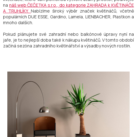
na
náš web ČEČETKA s.r.o., do kategorie ZAHRADA k KVĚTINÁČE
A TRUHLÍKY.
Nabízíme široký výběr značek květináčů, včetně
populárních DUE ESSE, Gardino, Lamela, LIENBACHER, Plastkon a
mnoho dalších.
Pokud plánujete své zahradní nebo balkónové úpravy nyní na
jaře, je to nejlepší doba také k nákupu květináčů. V tomto období
začíná sezóna zahradního květinářství a výsadby nových rostlin.