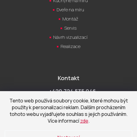
Kuchyně na míru
Dveře na míru
Montáž
Servis
Návrh vizualizací
Realizace
Kontakt
+420 724 535 046
Po-Pá 9:00 - 18:00 hod
Tento web používá soubory cookie, které mohou být
použity k personalizaci reklam. Dalším procházením
obchod@cecetka.cz
tohoto webu vyjadřujete souhlas s jejich používáním.
Více informací
zde
.
Showroom a prodejna
U Staré trati 1652