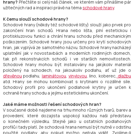
hrany?
Přečtěte si celý náš článek, ve kterém vám přinášíme pár
užitečných rad a inspiraci právě na téma
schodové hrany
.
K čemu slouží schodové hrany?
Schodové hrany (někdy též schodové lišty) slouží jako prvek pro
zakončení hran schodů. Hrana nebo lišta, plní estetickou i
protiskluzovou funkci a chrání hranu schodu před mechanickým
poškozením. Schodové hrany j
sou určeny pro krytí schodových
hran, jak vyplývá ze samotného názvu. Schodové hrany nacházejí
uplatnění jak v novostavbách a moderních rodinných domech,
tak při rekonstrukcích schodů i ve starších nemovitostech.
Schodové hrany mohou být instalovány na jakýkoliv materiál
položený na schodech, na jakoukoliv podlahu, ať už jde o
dřevěnou
podlahu,
laminátovou
,
vinylovou
, lino, koberec,
dlažbu
atd. Hrany se mohou kombinovat s krytinami o rozdílné síle.
Schodový profil pro ukončení podlahové krytiny je určen k
ochraně hrany schodu a jejímu estetickému ukončení.
Jaké máme možnosti řešení schodových hran?
V současné době najdeme na trhu mnoho různých tvarů, barev a
provedení, které dozajista uspokojí každou naši představu
o konečném výsledku. Stejně jako u ostatních podlahových
profilů i tady platí, že schodová hrana nemusí být nutně v odstínu
použité podlahy, aby pokud možno nebyla vidět. Zvolíme-li