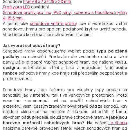
Schodové
hrany 9 x 7 až 25 x 20 mm
.
Profily pro LED
osvětlení.
Schodové profily pro lino, PVC, vinyl, koberec s tloušťkou krytiny
4-15,5 mm.
A ještě také
schodové vnitřní profily
. Jde o estetickou vnitřní
schodovou hranu pro spojení podlahové krytiny uvnitř schodu.
Vhodné pro kombinaci se schodovými hranami.
Jak vybrat schodové hrany?
Schodové hrany doporučujeme vybírat podle
typu položené
podlahy
na schodišti. Především dle zvoleného druhu a také
barvy. Dále je dobré vybírat schodové hrany dle našeho vkusu,
designu
, estetického cítění a také v neposlední řadě
podle
funkce
schodové hrany, kde hraje roli především bezpečnost a
protiskluznost.
Schodové hrany jsou řešením pro všechny typy podlah na
schodišti jak v interiéru, tak i ve venkovních prostorách. Proto
nesmíme zapomenout ani na použití schodových hran v
exteriéru. Velmi častým zraněním bývá právě pád ze schodů, kdy
dojde k uklouznutí na mokrém či kluzkém schodišti. K tomu,
abychom pádu předešli, slouží právě schodové hrany.
A jaké jsou
barevné možnosti schodových hran?
Na našem
e-shopu
nabízíme barevné provedení téměř všech schodových hran od