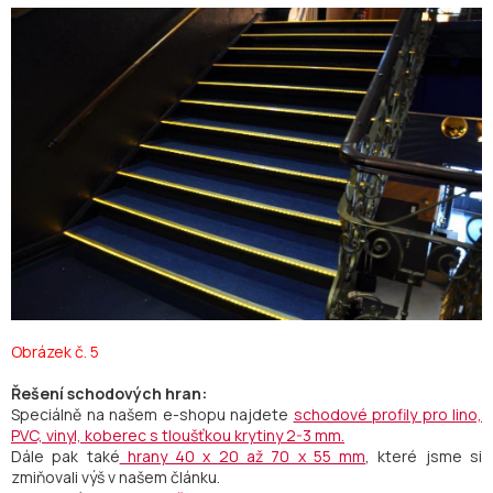
Obrázek č. 5
Řešení schodových hran:
Speciálně na našem e-shopu najdete
schodové profily pro lino,
PVC, vinyl, koberec s tloušťkou krytiny 2-3 mm.
Dále pak také
hrany 40 x 20 až 70 x 55 mm
, které jsme si
zmiňovali výš v našem článku.