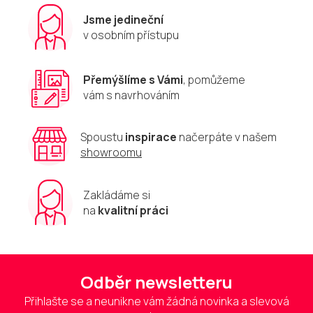
Jsme jedineční
v osobním přístupu
Přemýšlíme s Vámi
, pomůžeme
vám s navrhováním
Spoustu
inspirace
načerpáte v našem
showroomu
Zakládáme si
na
kvalitní práci
Odběr newsletteru
Přihlašte se a neunikne vám žádná novinka a slevová