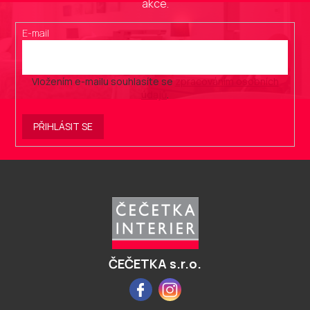
akce.
E-mail
Vložením e-mailu souhlasíte se
zpracováním osobních
údajů
.
PŘIHLÁSIT SE
Z
á
p
a
t
í
ČEČETKA s.r.o.
Facebook
Instagram