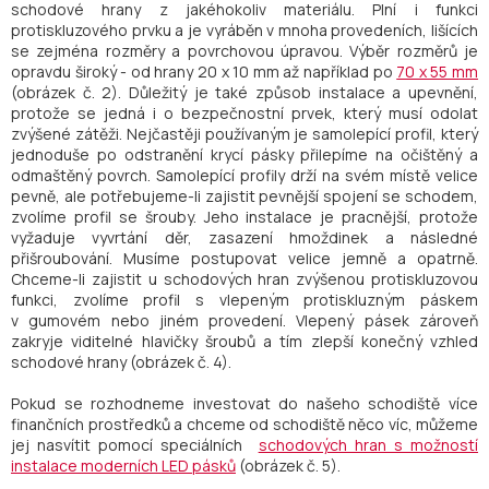
schodové hrany z jakéhokoliv materiálu. Plní i funkci
protiskluzového prvku a je vyráběn v mnoha provedeních, lišících
se zejména rozměry a povrchovou úpravou. Výběr rozměrů je
opravdu široký - od hrany 20 x 10 mm až například po
70 x 55 mm
(obrázek č. 2). Důležitý je také způsob instalace a upevnění,
protože se jedná i o bezpečnostní prvek, který musí odolat
zvýšené zátěži. Nejčastěji používaným je samolepící profil, který
jednoduše po odstranění krycí pásky přilepíme na očištěný a
odmaštěný povrch. Samolepící profily drží na svém místě velice
pevně, ale potřebujeme-li zajistit pevnější spojení se schodem,
zvolíme profil se šrouby. Jeho instalace je pracnější, protože
vyžaduje vyvrtání děr, zasazení hmoždinek a následné
přišroubování. Musíme postupovat velice jemně a opatrně.
Chceme-li zajistit u schodových hran zvýšenou protiskluzovou
funkci, zvolíme profil s vlepeným protiskluzným páskem
v gumovém nebo jiném provedení. Vlepený pásek zároveň
zakryje viditelné hlavičky šroubů a tím zlepší konečný vzhled
schodové hrany (obrázek č. 4).
Pokud se rozhodneme investovat do našeho schodiště více
finančních prostředků a chceme od schodiště něco víc, můžeme
jej nasvítit pomocí speciálních
schodových hran s možností
instalace moderních LED pásků
(obrázek č. 5).