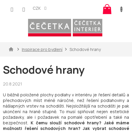
Přejít
Nákup
na
CZK
košík
obsah
Domů
Inspirace pro bydlení
Schodové hrany
Schodové hrany
20.8.2021
U běžně položené plochy podlahy v interiéru je řešení detailů a
přechodových míst méně náročné, než řešení podlahoviny a
nášlapných vrstev na schodišti. Nejsložitější na schodišti je pak
ukončení na hraně stupně. To musí splňovat nejen estetické
požadavky, ale i požadavek na pomalé opotřebení a také na
bezpečnost.
K čemu slouží schodové hrany? Jaké máme
možnosti řešení schodových hran? Jak vybrat schodové