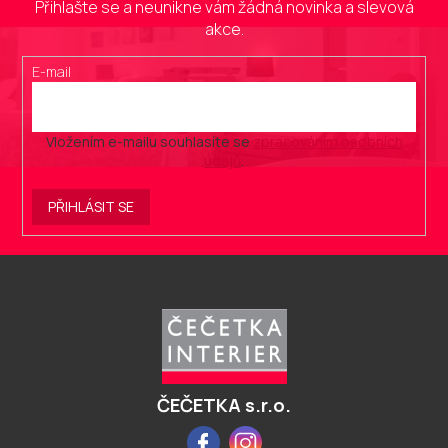
Přihlašte se a neunikne vám žádná novinka a slevová
akce.
E-mail
Vložením e-mailu souhlasíte se
zpracováním osobních
údajů
.
PŘIHLÁSIT SE
Z
á
p
a
t
í
ČEČETKA s.r.o.
Facebook
Instagram