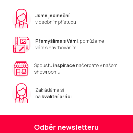
Jsme jedineční
v osobním přístupu
Přemýšlíme s Vámi
, pomůžeme
vám s navrhováním
Spoustu
inspirace
načerpáte v našem
showroomu
Zakládáme si
na
kvalitní práci
Odběr newsletteru