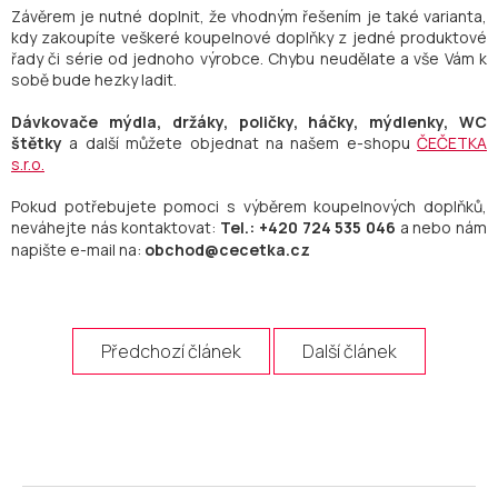
Závěrem je nutné doplnit, že vhodným řešením je také varianta,
kdy zakoupíte veškeré koupelnové doplňky z jedné produktové
řady či série od jednoho výrobce. Chybu neudělate a vše Vám k
sobě bude hezky ladit.
Dávkovače mýdla, držáky, poličky, háčky, mýdlenky, WC
štětky
a další můžete objednat na našem e-shopu
ČEČETKA
s.r.o.
Pokud potřebujete pomoci s výběrem koupelnových doplňků,
neváhejte nás kontaktovat:
Tel.: +420 724 535 046
a nebo nám
napište e-mail na:
obchod@cecetka.cz
Předchozí článek
Další článek