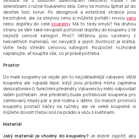
setkáte se s luxusním dávkovačem tekutého mýdla i se
skleničkami z ručně foukaného skla. Ceny se mohou šplhat až do
desítek tisíc korun. Po designové a estetické stránce jsou
bezchybné, ale za stejnou cenu si můžete pořídit i novou
vanu
nebo doplňky do celé
koupelny
. Má to tedy smysl? Na druhou
stranu se Vám také nevyplatí pořizovat doplňky do koupelny z té
nejnižší cenové kategori. Proč? Většinou jsou vyrobeny z
nekvalitních materiálů, nic nevydrží a jejich životnost je krátká.
Volte tedy střední cenovou kategorii. Rozpočet rozhodně
naplánujte, ať koupíte vše, co je právě potřeba.
Prostor
Do malé koupelny se vejde jen to nejzákladnější vybavení. Větší
koupelna ale vypadá lépe, když jsou prázdná místa zaplněna
dekorativními či funkčními předměty. Vybavení by mělo odpovídat
Vašim potřebám. Jiné předměty bude potřebovat koupelna pro
zamilovaný mladý pár a jiné rodina s dětmi. Do malých prostorů
koupelny postačí háčky na ručníky, ale ve velké koupelně si
můžete dovolit třeba i koš na prádlo a vázu s květinami.
Materiál
Jaký materiál je vhodný do koupelny?
Je dobré zajistit, aby