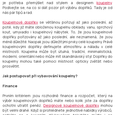
je potřeba přemýšlet nad stylem a designem
koupelny
.
Podívejte se, na co si dát pozor při výběru doplňků. Tady je od
nás pár tipů a rad.
Koupelnové doplňky
se většinou pořizují až jako poslední, až
poté, kdy již máte obloženou koupelnu obklady, vanu, sprchový
kout, umyvadlo i koupelnový nábytek. To, že jsou koupelnové
doplňky pořizovány až jako poslední, ale neznamená, že jsou
méně důležité. Naopak jsou důležitými prvky celé koupelny. Právě
koupelnovými doplňky definujete atmosféru a náladu v celé
místnosti. Koupelna může být útulná, tradiční, minimalistická,
moderní, orientální nebo může mít skandinávský styl. Doplňky do
koupelny mohou také pomoci místnost opticky zvětšit nebo
prosvětlit.
Jak postupovat při vybavování koupelny?
Finance
Prvním kritériem jsou rozhodně finance a rozpočet, který na
výběr koupelnových doplňků máte nebo kolik jste za doplňky
ochotni utratit peněz.
Designové koupelnové doplňky
mohou
být velmi drahé. Když si prohlédnete jednotlivé nabídky výrobců,