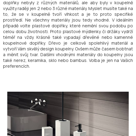
doplňky nebyly z různých materiálů, ale aby byly v koupelně
využity raději jen 2 nebo 3 různé materiály. Myslet musíte také na
to, že se v koupelně tvoří vlhkost a je to proto specifiké
prostředí. Ne všechny materiály jsou tedy vhodné. V ideálním
případě volte plastové doplňky, které nemění svou podobu po
celou dobu životnosti. Proto plastové mýdlenky či držáky vydrží
téměř na vždy. Krásně také vypadají dřevěné nebo kamenné
koupelnové doplňky. Dřevo je celkově spolehlivý materiál a
vytvoří Vám skvělý design koupelny. Ovšem může časem bobtnat
a měnit svůj tvar. Dalšími vhodnými materiály do koupelny jsou
také nerez, keramika, sklo nebo bambus. Volba je jen na Vašich
preferencích.