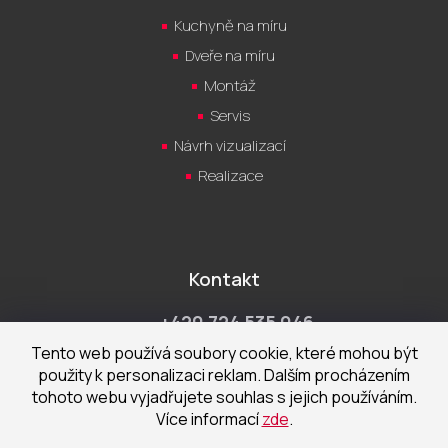
Kuchyně na míru
Dveře na míru
Montáž
Servis
Návrh vizualizací
Realizace
Kontakt
+420 724 535 046
Po-Pá 9:00 - 18:00 hod
Tento web používá soubory cookie, které mohou být
použity k personalizaci reklam. Dalším procházením
obchod@cecetka.cz
tohoto webu vyjadřujete souhlas s jejich používáním.
Více informací
zde
.
Showroom a prodejna