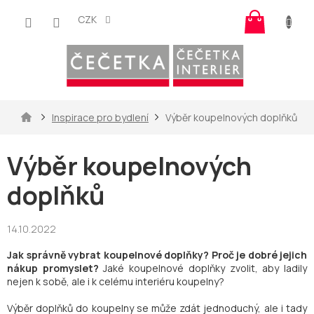
Přejít
Nákup
na
CZK
košík
obsah
Domů
Inspirace pro bydlení
Výběr koupelnových doplňků
Výběr koupelnových
doplňků
14.10.2022
Jak správně vybrat koupelnové doplňky? Proč je dobré jejich
nákup promyslet?
Jaké koupelnové doplňky zvolit, aby ladily
nejen k sobě, ale i k celému interiéru koupelny?
Výběr doplňků do koupelny se může zdát jednoduchý, ale i tady