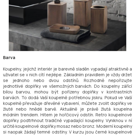
Barva
Koupelny, jejichž interiér je barevně sladěn vypadají atraktivně a
uživatel se v nich cítí nejlépe. Základním pravidlem je vždy držet
se jednoho nebo dvou odstínů. Rozhodně nepořizujte
jednotlivé doplňky ve všemožných barvách. Do koupelny zářící
bílou barvou, mohou být pořízeny doplňky v kontrastních
barvách. To dodá Vaší koupelně potřebnou jiskru. Pokud ve Vaší
koupelně převažuje dřevěné vybavení, můžete zvolit doplňky ve
žluté nebo hnědé barvě. Aktuálně je právě žlutá koupelna
módním trendem. Hitem je hořčicový odstín. Retro koupelnové
doplňky podtrhnout tradičně vypadající koupelny. Vyniknou v ní
určitě koupelnové doplňky mosaz nebo bronz. Moderní koupelny
si naopak žádají temné odstíny. V kurzu jsou černé koupelnové