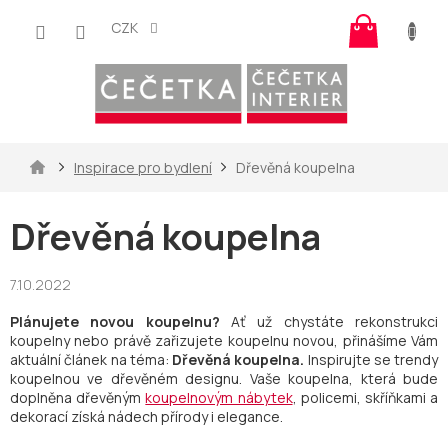
Přejít
Nákup
na
CZK
košík
obsah
Domů
Inspirace pro bydlení
Dřevěná koupelna
Dřevěná koupelna
7.10.2022
Plánujete novou koupelnu?
Ať už chystáte rekonstrukci
koupelny nebo právě zařizujete koupelnu novou, přinášíme Vám
aktuální článek na téma:
Dřevěná koupelna.
Inspirujte se trendy
koupelnou ve dřevěném designu. Vaše koupelna, která bude
doplněna dřevěným
koupelnovým nábytek
, policemi, skříňkami a
dekorací získá nádech přírody i elegance.