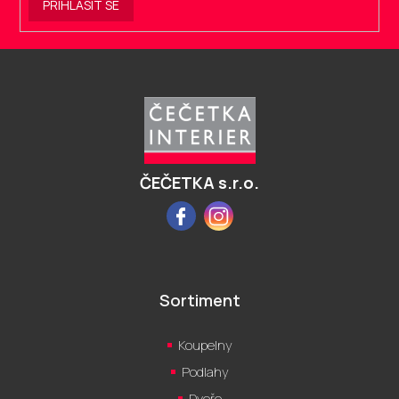
PŘIHLÁSIT SE
Z
á
p
a
t
í
ČEČETKA s.r.o.
Facebook
Instagram
Sortiment
Koupelny
Podlahy
Dveře