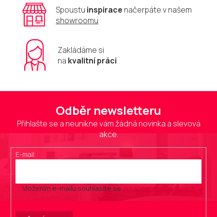
Spoustu
inspirace
načerpáte v našem
showroomu
Zakládáme si
na
kvalitní práci
Odběr newsletteru
Přihlašte se a neunikne vám žádná novinka a slevová
akce.
E-mail
Vložením e-mailu souhlasíte se
zpracováním osobních
údajů
.