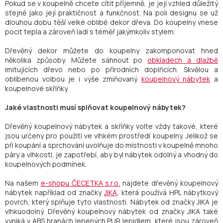
Pokud se v koupelně chcete cítit příjemně, je její vzhled důležitý
stejně jako její praktičnost a funkčnost. Na poli designu se už
dlouhou dobu těší velké oblibě dekor dřeva. Do koupelny vnese
pocit tepla a zároveň ladí s téměř jakýmkoliv stylem.
Dřevěný dekor můžete do koupelny zakomponovat hned
několika způsoby. Můžete sáhnout po
obkladech a dlažbě
imitujících dřevo nebo po přírodních doplňcích. Skvělou a
oblíbenou volbou je i výše zmiňovaný
koupelnový nábytek
a
koupelnové skříňky.
Jaké vlastnosti musí splňovat koupelnový nábytek?
Dřevěný koupelnový nábytek a skříňky volte vždy takové, které
jsou určeny pro použití ve vlhkém prostředí koupelny. Jelikož se
při koupání a sprchování uvolňuje do místnosti v koupelně mnoho
páry a vlhkosti, je zapotřebí, aby byl nábytek odolný a vhodný do
koupelnových podmínek.
Na našem
e-shopu ČECETKA s.r.o.
najdete dřevěný koupelnový
nábytek například od značky
JIKA
, která používá HPL nábytkový
povrch, který splňuje tyto vlastnosti. Nábytek od značky JIKA je
vlhkuodolný. Dřevěný koupelnový nábytek od značky JIKA také
vyniká v ABS hranách lepených PUR lepidlem, které jsou zároveň