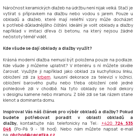
Náročnost keramických dlažeb na údržbu není nijak velká. Stačí je
vytírat s přípravkem na dlažbu nebo vodou s jarem. Pouze u
obkladů a dlažeb, které mají reliéfní vzory může docházet
k potřebě důkladnějšího čištění. Ideální je volit obklady a dlažby
například v imitaci dřeva či betonu, na který nejsou žádné
nečistoty téměř vidět.
Kde všude se dají obklady a dlažby využít?
Krásná moderní dlažba nemusí být položena pouze na podlaze.
Kde všude ji můžeme uplatnit? V interiéru s ní můžete skvěle
čarovat. Využijte ji například jako obklad za kuchyňskou linku,
obložení zdi za
krbem
, luxusní dekorace za televizí v ložnici,
obložení barového pultu nebo třeba obložení celé jedné
pohledové zdi v chodbě. Na tyto obklady se hodí dekory
v designu kamene nebo mramoru. Z bílé zdi se tak rázem stane
klenot a dominanta domu.
Inspiroval Vás náš článek pro výběr obkladů a dlažby? Pokud
budete potřebovat poradit v oblasti obkladů a
dlažby,
kontaktujte nás telefonicky na Tel.:
+420
724 535
046
(Po-Pá 9 - 18 hod). Nebo nám můžete napsat e-mail
na:
obchod@cecetka.cz