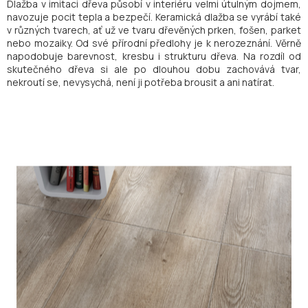
Dlažba v imitaci dřeva působí v interiéru velmi útulným dojmem,
navozuje pocit tepla a bezpečí. Keramická dlažba se vyrábí také
v různých tvarech, ať už ve tvaru dřevěných prken, fošen, parket
nebo mozaiky. Od své přírodní předlohy je k nerozeznání. Věrně
napodobuje barevnost, kresbu i strukturu dřeva. Na rozdíl od
skutečného dřeva si ale po dlouhou dobu zachovává tvar,
nekroutí se, nevysychá, není ji potřeba brousit a ani natírat.