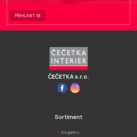
údajů
.
PŘIHLÁSIT SE
Z
á
p
a
t
í
ČEČETKA s.r.o.
Facebook
Instagram
Sortiment
Koupelny