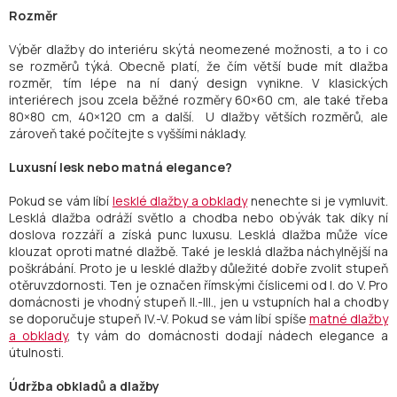
Rozměr
Výběr dlažby do interiéru skýtá neomezené možnosti, a to i co
se rozměrů týká. Obecně platí, že čím větší bude mít dlažba
rozměr, tím lépe na ní daný design vynikne. V klasických
interiérech jsou zcela běžné rozměry 60×60 cm, ale také třeba
80×80 cm, 40×120 cm a další. U dlažby větších rozměrů, ale
zároveň také počítejte s vyššími náklady.
Luxusní lesk nebo matná elegance?
Pokud se vám líbí
lesklé dlažby a obklady
nenechte si je vymluvit.
Lesklá dlažba odráží světlo a chodba nebo obývák tak díky ní
doslova rozzáří a získá punc luxusu. Lesklá dlažba může více
klouzat oproti matné dlažbě. Také je lesklá dlažba náchylnější na
poškrábání. Proto je u lesklé dlažby důležité dobře zvolit stupeň
otěruvzdornosti. Ten je označen římskými číslicemi od I. do V. Pro
domácnosti je vhodný stupeň II.-III., jen u vstupních hal a chodby
se doporučuje stupeň IV.-V. Pokud se vám líbí spíše
matné dlažby
a obklady
, ty vám do domácnosti dodají nádech elegance a
útulnosti.
Údržba obkladů a dlažby