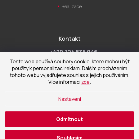
Realizace
Kontakt
+420 724 535 046
Po-Pá 9:00 - 18:00 hod
Tento web používá soubory cookie, které mohou být
použity k personalizaci reklam. Dalším procházením
obchod@cecetka.cz
tohoto webu vyjadřujete souhlas s jejich používáním.
Více informací
zde
.
Showroom a prodejna
U Staré trati 1652
Nastavení
370 01 České Budějovice
Odmítnout
Vytvořil Shoptet
|
Nakódoval eshopGuru
Souhlasím