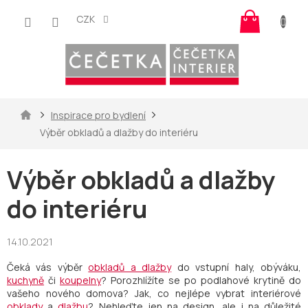
Přejít
Nákup
na
CZK
košík
obsah
Domů
Inspirace pro bydlení
Výběr obkladů a dlažby do interiéru
Výběr obkladů a dlažby
do interiéru
14.10.2021
Čeká vás výběr
obkladů a dlažby
do vstupní haly, obýváku,
kuchyně
či
koupelny
? Porozhlížíte se po podlahové krytině do
vašeho nového domova? Jak, co nejlépe vybrat interiérové
obklady
a
dlažbu
? Nehleďte jen na design, ale i na důležité