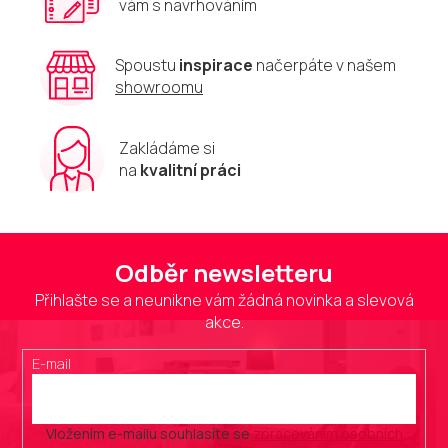
vám s navrhováním
Spoustu
inspirace
načerpáte v našem
showroomu
Zakládáme si
na
kvalitní práci
Odběr newsletteru
Přihlašte se a neunikne vám žádná novinka a slevová
akce.
E-mail
Vložením e-mailu souhlasíte se
zpracováním osobních