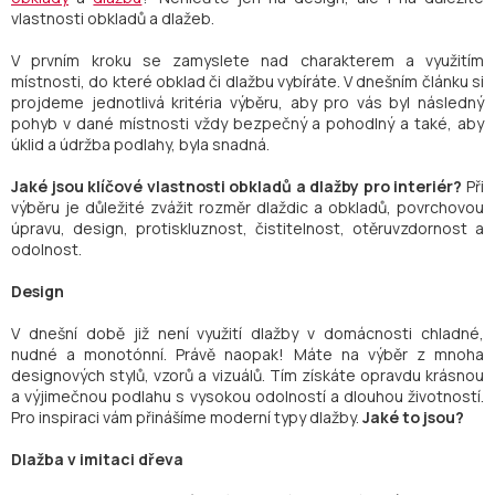
vlastnosti obkladů a dlažeb.
V prvním kroku se zamyslete nad charakterem a využitím
místnosti, do které obklad či dlažbu vybíráte. V dnešním článku si
projdeme jednotlivá kritéria výběru, aby pro vás byl následný
pohyb v dané místnosti vždy bezpečný a pohodlný a také, aby
úklid a údržba podlahy, byla snadná.
Jaké jsou klíčové vlastnosti obkladů a dlažby pro interiér?
Při
výběru je důležité zvážit rozměr dlaždic a obkladů, povrchovou
úpravu, design, protiskluznost, čistitelnost, otěruvzdornost a
odolnost.
Design
V dnešní době již není využití dlažby v domácnosti chladné,
nudné a monotónní. Právě naopak! Máte na výběr z mnoha
designových stylů, vzorů a vizuálů. Tím získáte opravdu krásnou
a výjimečnou podlahu s vysokou odolností a dlouhou životností.
Pro inspiraci vám přinášíme moderní typy dlažby.
Jaké to jsou?
Dlažba v imitaci dřeva