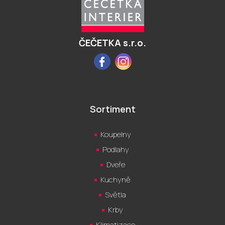
a
t
í
ČEČETKA s.r.o.
Facebook
Instagram
Sortiment
Koupelny
Podlahy
Dveře
Kuchyně
Světla
Krby
Klimatizace