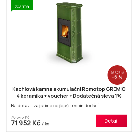
D
zdarma
A
R
M
A
76 545 Kč
–6 %
Kachlová kamna akumulační Romotop GREMIO
4 keramika + voucher + Dodatečná sleva 1%
kód: ROMOTOP Akumulační kachlová kamna
Na dotaz - zajistíme nejlepší termín dodání
Romotop GREMIO 4.
76 545 Kč
Detail
71 952 Kč
/ ks