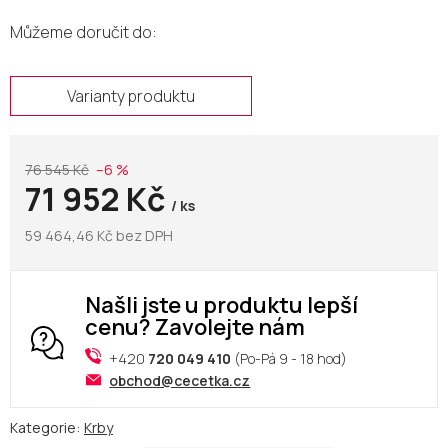
Můžeme doručit do:
Varianty produktu
76 545 Kč
–6 %
71 952 Kč
/ ks
59 464,46 Kč bez DPH
Našli jste u produktu lepší
cenu? Zavolejte nám
+420
720 049 410
(Po-Pá 9 - 18 hod)
obchod@cecetka.cz
Kategorie:
Krby