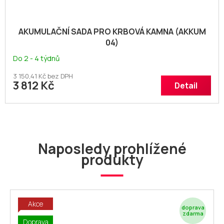
AKUMULAČNÍ SADA PRO KRBOVÁ KAMNA (AKKUM
04)
Do 2 - 4 týdnů
3 150,41 Kč bez DPH
3 812 Kč
Detail
Naposledy prohlížené
produkty
Akce
Z
Doprava