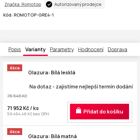
Značka:
Romotop
Autorizovaný prodejce
Kód:
ROMOTOP-GRE4-1
Popis
Varianty
Parametry
Hodnocení
Doprava
Akce
Glazura: Bílá lesklá
Na dotaz - zajistíme nejlepší termín dodání
76 545 Kč
71 952 Kč
/ ks
Do košíku
59 464,46 Kč bez DPH
Akce
Glazura: Bílá matná