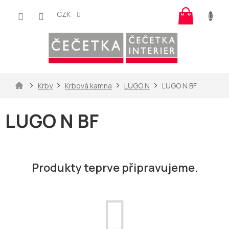
Přejít
Nákup
na
CZK
košík
obsah
Domů
Krby
Krbová kamna
LUGO N
LUGO N BF
LUGO N BF
Produkty teprve připravujeme.