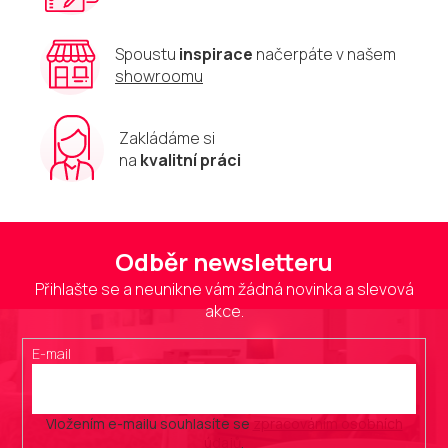
Spoustu
inspirace
načerpáte v našem
showroomu
Zakládáme si
na
kvalitní práci
Odběr newsletteru
Přihlašte se a neunikne vám žádná novinka a slevová
akce.
E-mail
Vložením e-mailu souhlasíte se
zpracováním osobních
údajů
.