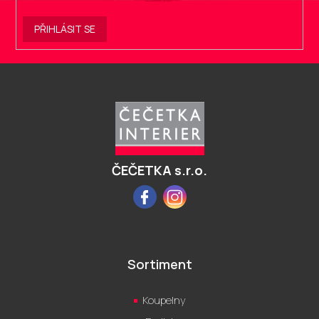
PŘIHLÁSIT SE
Z
á
p
a
t
í
ČEČETKA s.r.o.
Facebook
Instagram
Sortiment
Koupelny