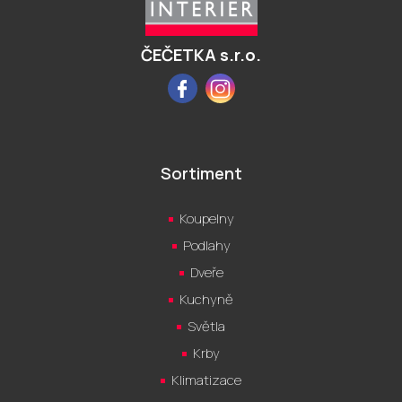
t
í
ČEČETKA s.r.o.
Facebook
Instagram
Sortiment
Koupelny
Podlahy
Dveře
Kuchyně
Světla
Krby
Klimatizace