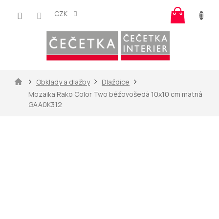
Přejít
Nákup
na
CZK
košík
obsah
Domů
Obklady a dlažby
Dlaždice
Mozaika Rako Color Two béžovošedá 10x10 cm matná
GAA0K312