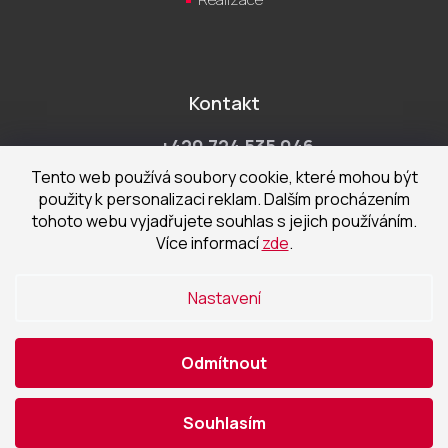
Kontakt
+420 724 535 046
Po-Pá 9:00 - 18:00 hod
Tento web používá soubory cookie, které mohou být
použity k personalizaci reklam. Dalším procházením
obchod@cecetka.cz
tohoto webu vyjadřujete souhlas s jejich používáním.
Více informací
zde
.
Showroom a prodejna
U Staré trati 1652
Nastavení
370 01 České Budějovice
Odmítnout
Vytvořil Shoptet
Souhlasím
Copyright 2026
ČEČETKA s.r.o.
. Všechna práva vyhrazena.