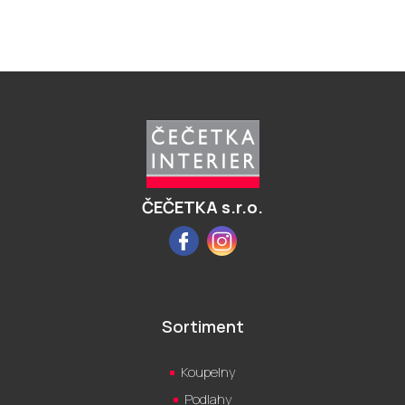
Z
á
p
a
t
í
ČEČETKA s.r.o.
Facebook
Instagram
Sortiment
Koupelny
Podlahy