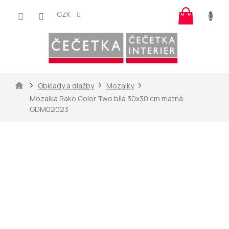
Přejít
Nákup
na
CZK
košík
obsah
Domů
Obklady a dlažby
Mozaiky
Mozaika Rako Color Two bílá 30x30 cm matná
GDM02023