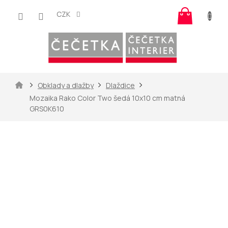
Přejít
Nákup
na
CZK
košík
obsah
Domů
Obklady a dlažby
Dlaždice
Mozaika Rako Color Two šedá 10x10 cm matná
GRS0K610