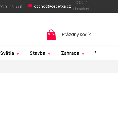
CZK
obchod@cecetka.cz
Přihlášení
Nákupní
Prázdný košík
košík
Světla
Stavba
Zahrada
Výprodej