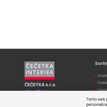
Z
á
p
Sort
a
t
Koupe
í
Podla
ČEČETKA s.r.o.
Dveře
Facebook
Instagram
Kuch
Tento web p
Světl
personaliza