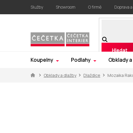
Přejít
Služby
Showroom
O firmě
Doprava a
na
obsah
Hledat
Koupelny
Podlahy
Obklady a
Domů
Obklady a dlažby
Dlaždice
Mozaika Rak