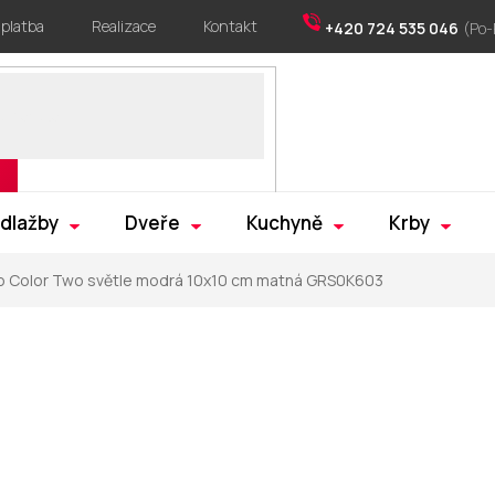
 platba
Realizace
Kontakt
+420 724 535 046
 dlažby
Dveře
Kuchyně
Krby
o Color Two světle modrá 10x10 cm matná GRS0K603