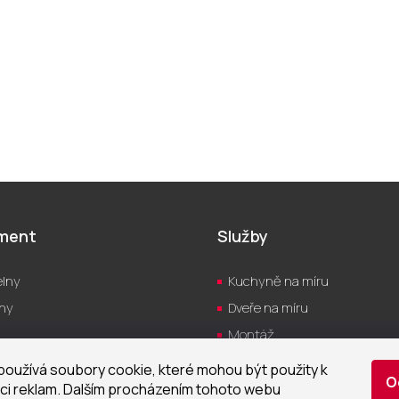
iment
Služby
lny
Kuchyně na míru
hy
Dveře na míru
Montáž
yně
Servis
oužívá soubory cookie, které mohou být použity k
O
a
Návrh vizualizací
ci reklam. Dalším procházením tohoto webu