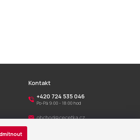
Kontakt
+420 724 535 046
Po-Pá 9:00 - 18:00 hod
obchod@cecetka.cz
dmítnout
Showroom a prodejna
U Staré trati 1652