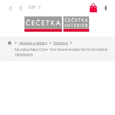
Přejít
Nákup
na
CZK
košík
obsah
Domů
Obklady a dlažby
Dlaždice
Mozaika Rako Color Two tmavě modrá 10x10 cm matná
GRS0K605