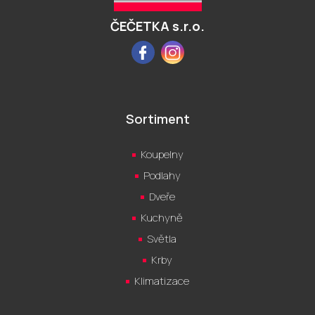
í
ČEČETKA s.r.o.
Facebook
Instagram
Sortiment
Koupelny
Podlahy
Dveře
Kuchyně
Světla
Krby
Klimatizace