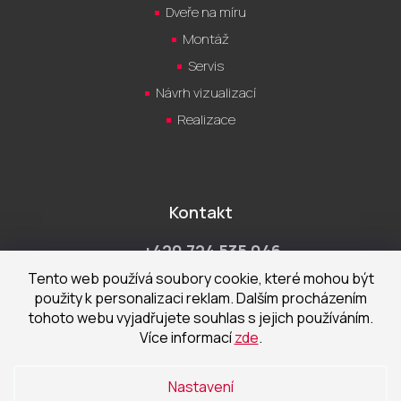
Dveře na míru
Montáž
Servis
Návrh vizualizací
Realizace
Kontakt
+420 724 535 046
Po-Pá 9:00 - 18:00 hod
Tento web používá soubory cookie, které mohou být
použity k personalizaci reklam. Dalším procházením
obchod@cecetka.cz
tohoto webu vyjadřujete souhlas s jejich používáním.
Více informací
zde
.
Showroom a prodejna
U Staré trati 1652
Nastavení
370 01 České Budějovice