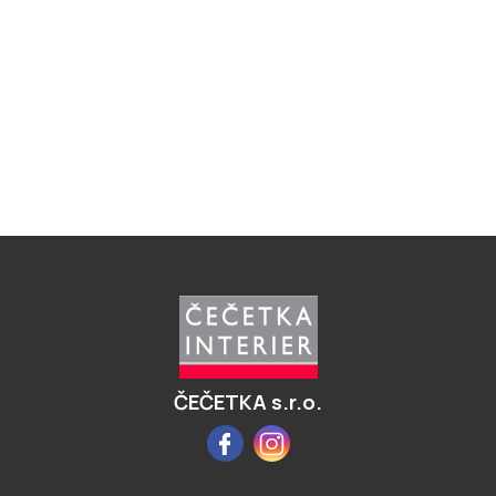
Z
á
p
a
t
í
ČEČETKA s.r.o.
Facebook
Instagram