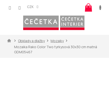
Přejít
Nákup
na
CZK
košík
obsah
Domů
Obklady a dlažby
Mozaiky
Mozaika Rako Color Two tyrkysová 30x30 cm matná
GDM05467