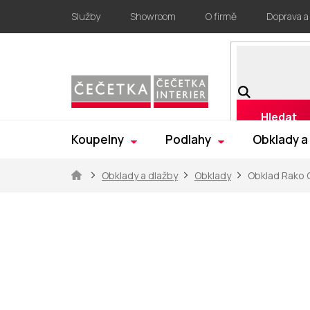
Přejít
Služby
Showroom
O firmě
Doprava a
na
obsah
Hledat
Koupelny
Podlahy
Obklady a
Domů
Obklady a dlažby
Obklady
Obklad Rako 