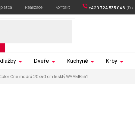
 platba
Realizace
Kontakt
+420 724 535 046
 dlažby
Dveře
Kuchyně
Krby
Color One modrá 20x40 cm lesklý WAAMB551