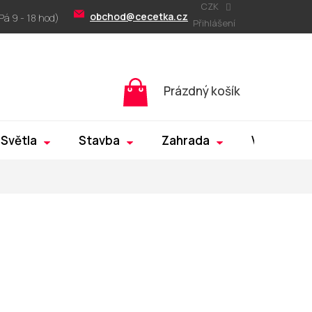
CZK
obchod@cecetka.cz
Přihlášení
Nákupní
Prázdný košík
košík
Světla
Stavba
Zahrada
Výprodej