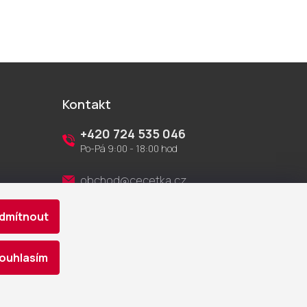
Kontakt
+420 724 535 046
Po-Pá 9:00 - 18:00 hod
obchod@cecetka.cz
dmítnout
Showroom a prodejna
U Staré trati 1652
370 01 České Budějovice
ouhlasím
Vytvořil Shoptet