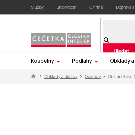
Přejít
Služby
Showroom
O firmě
Doprava a
na
obsah
Hledat
Koupelny
Podlahy
Obklady a
Domů
Obklady a dlažby
Obklady
Obklad Rako 