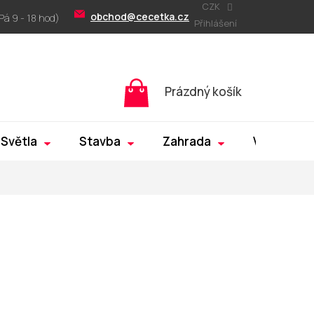
CZK
obchod@cecetka.cz
Přihlášení
Nákupní
Prázdný košík
košík
Světla
Stavba
Zahrada
Výprodej