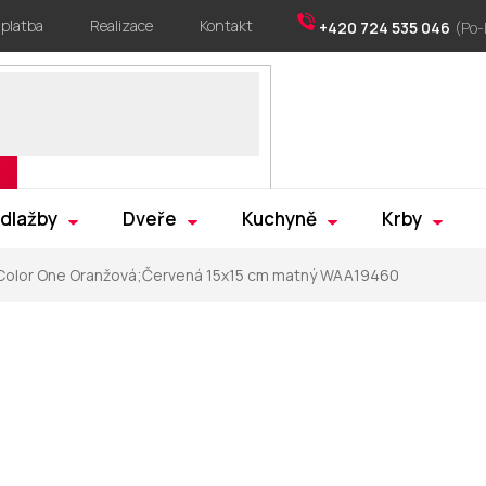
 platba
Realizace
Kontakt
+420 724 535 046
 dlažby
Dveře
Kuchyně
Krby
Color One Oranžová;Červená 15x15 cm matný WAA19460