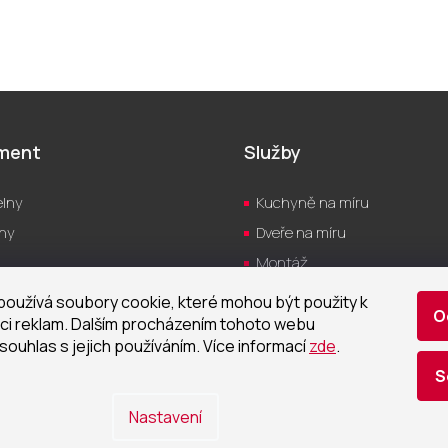
iment
Služby
lny
Kuchyně na míru
hy
Dveře na míru
Montáž
yně
Servis
oužívá soubory cookie, které mohou být použity k
O
a
Návrh vizualizací
ci reklam. Dalším procházením tohoto webu
souhlas s jejich používáním. Více informací
zde
.
Realizace
S
tizace
Nastavení
ena.
Upravit nastavení cookies