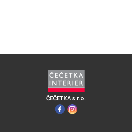
Z
á
p
a
t
í
ČEČETKA s.r.o.
Facebook
Instagram