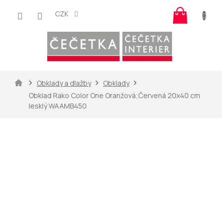
Přejít
Nákup
na
CZK
košík
obsah
Domů
Obklady a dlažby
Obklady
Obklad Rako Color One Oranžová;Červená 20x40 cm
lesklý WAAMB450