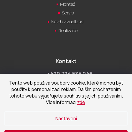
Montáž
Servis
Návrh vizualizací
Realizace
Kontakt
+420 724 535 046
Po-Pá 9:00 - 18:00 hod
Tento web používá soubory cookie, které mohou být
použity k personalizaci reklam. Dalším procházením
obchod@cecetka.cz
tohoto webu vyjadřujete souhlas s jejich používáním.
Více informací
zde
.
Showroom a prodejna
U Staré trati 1652
Nastavení
370 01 České Budějovice