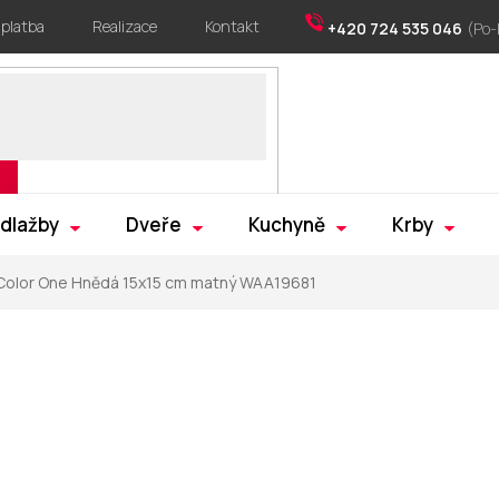
 platba
Realizace
Kontakt
+420 724 535 046
 dlažby
Dveře
Kuchyně
Krby
Color One Hnědá 15x15 cm matný WAA19681