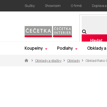
Přejít
Služby
Showroom
O firmě
Doprava a
na
obsah
Hledat
Koupelny
Podlahy
Obklady a
Domů
Obklady a dlažby
Obklady
Obklad Rako 