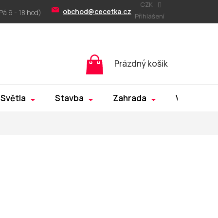
CZK
obchod@cecetka.cz
Přihlášení
Nákupní
Prázdný košík
košík
Světla
Stavba
Zahrada
Výprodej