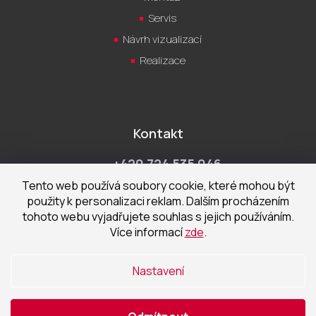
Servis
Návrh vizualizací
Realizace
Kontakt
+420 724 535 046
Po-Pá 9:00 - 18:00 hod
Tento web používá soubory cookie, které mohou být
použity k personalizaci reklam. Dalším procházením
obchod@cecetka.cz
tohoto webu vyjadřujete souhlas s jejich používáním.
Více informací
zde
.
Showroom a prodejna
U Staré trati 1652
Nastavení
370 01 České Budějovice