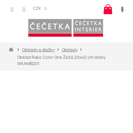
Přejít
Nákup
na
CZK
košík
obsah
Domů
Obklady a dlažby
Obklady
Obklad Rako Color One Žlutá 20x40 cm lesklý
WAAMB201