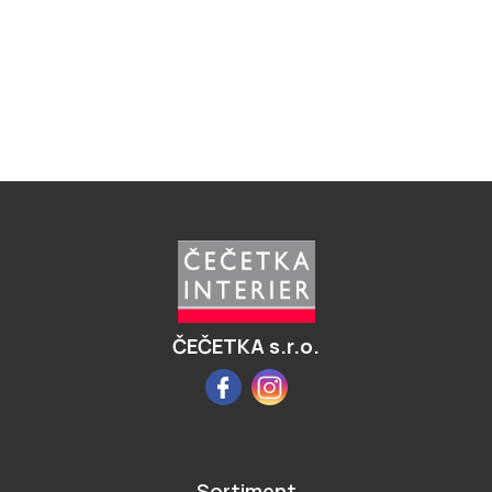
Z
á
p
a
t
í
ČEČETKA s.r.o.
Facebook
Instagram
Sortiment