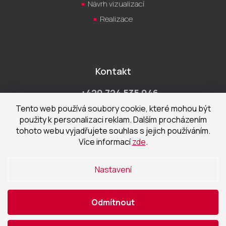
Návrh vizualizací
Realizace
Kontakt
+420 724 535 046
Po-Pá 9:00 - 18:00 hod
Tento web používá soubory cookie, které mohou být
použity k personalizaci reklam. Dalším procházením
obchod@cecetka.cz
tohoto webu vyjadřujete souhlas s jejich používáním.
Více informací
zde
.
Showroom a prodejna
U Staré trati 1652
Nastavení
370 01 České Budějovice
Odmítnout
Vytvořil Shoptet