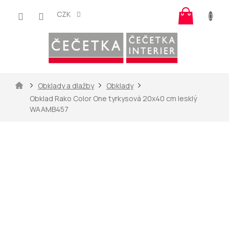
Přejít
Nákup
na
CZK
košík
obsah
Domů
Obklady a dlažby
Obklady
Obklad Rako Color One tyrkysová 20x40 cm lesklý
WAAMB457