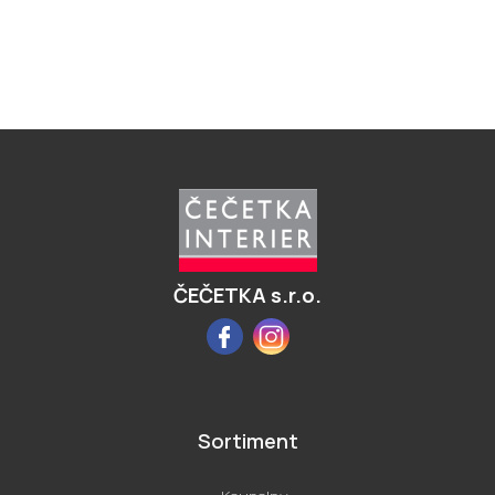
Z
á
p
a
t
í
ČEČETKA s.r.o.
Facebook
Instagram
Sortiment