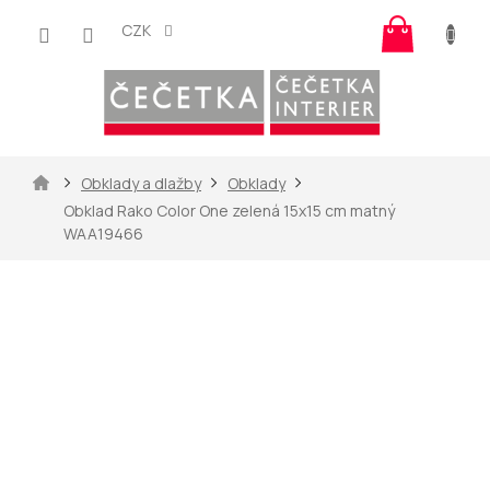
Přejít
Nákup
na
CZK
košík
obsah
Domů
Obklady a dlažby
Obklady
Obklad Rako Color One zelená 15x15 cm matný
WAA19466