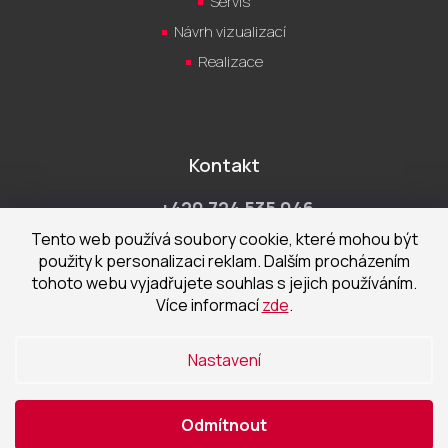
Servis
Návrh vizualizací
Realizace
Kontakt
+420 724 535 046
Po-Pá 9:00 - 18:00 hod
Tento web používá soubory cookie, které mohou být
použity k personalizaci reklam. Dalším procházením
obchod@cecetka.cz
tohoto webu vyjadřujete souhlas s jejich používáním.
Více informací
zde
.
Showroom a prodejna
U Staré trati 1652
Nastavení
370 01 České Budějovice
Odmítnout