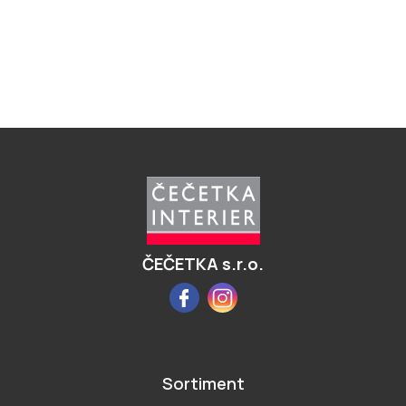
Z
á
p
a
t
í
ČEČETKA s.r.o.
Facebook
Instagram
Sortiment