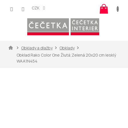
Přejít
Nákup
na
CZK
košík
obsah
Domů
Obklady a dlažby
Obklady
Obklad Rako Color One Žlutá;Zelená 20x20 cm lesklý
WAA1N454