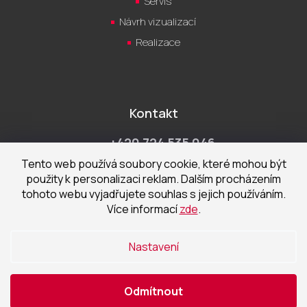
Servis
Návrh vizualizací
Realizace
Kontakt
+420 724 535 046
Po-Pá 9:00 - 18:00 hod
Tento web používá soubory cookie, které mohou být
použity k personalizaci reklam. Dalším procházením
obchod@cecetka.cz
tohoto webu vyjadřujete souhlas s jejich používáním.
Více informací
zde
.
Showroom a prodejna
U Staré trati 1652
Nastavení
370 01 České Budějovice
Odmítnout