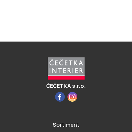
Z
á
p
a
t
í
ČEČETKA s.r.o.
Facebook
Instagram
Sortiment