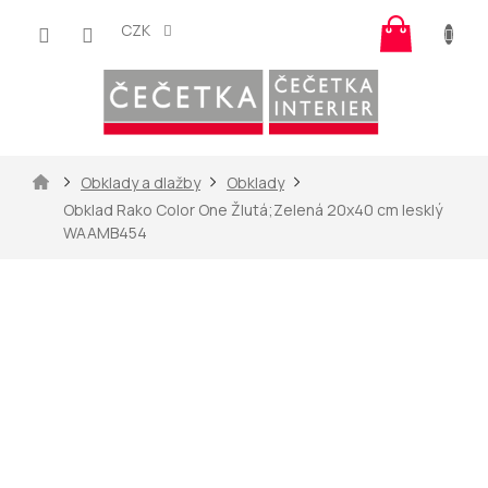
Přejít
Nákup
na
CZK
košík
obsah
Domů
Obklady a dlažby
Obklady
Obklad Rako Color One Žlutá;Zelená 20x40 cm lesklý
WAAMB454