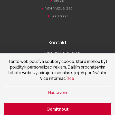
Servis
Návrh vizualizací
Realizace
Kontakt
+420 724 535 046
Po-Pá 9:00 - 18:00 hod
Tento web používá soubory cookie, které mohou být
použity k personalizaci reklam. Dalším procházením
obchod@cecetka.cz
tohoto webu vyjadřujete souhlas s jejich používáním.
Více informací
zde
.
Showroom a prodejna
U Staré trati 1652
Nastavení
370 01 České Budějovice
Odmítnout