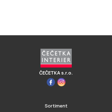
Z
á
p
a
t
í
ČEČETKA s.r.o.
Facebook
Instagram
Sortiment