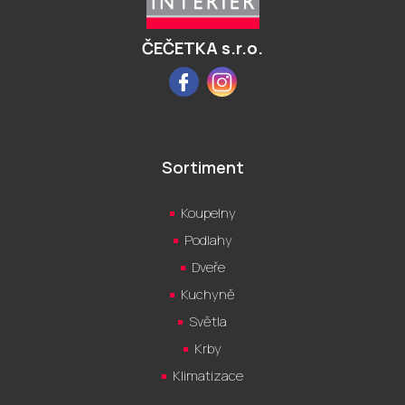
t
í
ČEČETKA s.r.o.
Facebook
Instagram
Sortiment
Koupelny
Podlahy
Dveře
Kuchyně
Světla
Krby
Klimatizace