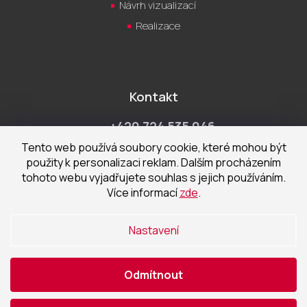
Návrh vizualizací
Realizace
Kontakt
+420 724 535 046
Po-Pá 9:00 - 18:00 hod
Tento web používá soubory cookie, které mohou být
použity k personalizaci reklam. Dalším procházením
obchod@cecetka.cz
tohoto webu vyjadřujete souhlas s jejich používáním.
Více informací
zde
.
Showroom a prodejna
U Staré trati 1652
Nastavení
370 01 České Budějovice
Odmítnout
Vytvořil Shoptet