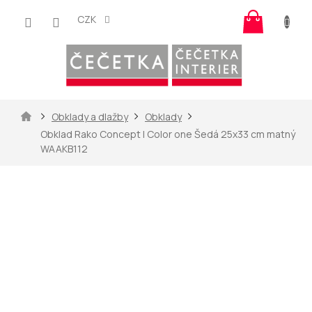
Přejít
Nákup
na
CZK
košík
obsah
Domů
Obklady a dlažby
Obklady
Obklad Rako Concept | Color one Šedá 25x33 cm matný
WAAKB112