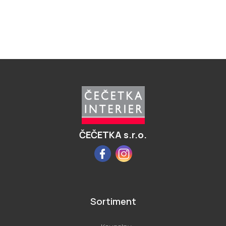
Z
á
p
a
t
í
ČEČETKA s.r.o.
Facebook
Instagram
Sortiment