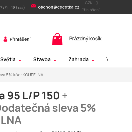
CZK
obchod@cecetka.cz
Přihlášení
Nákupní
Prázdný košík
Přihlášení
košík
Světla
Stavba
Zahrada
Výprodej
eva 5% kód: KOUPELNA
a 95 L/P 150
+
odatečná sleva 5%
ELNA