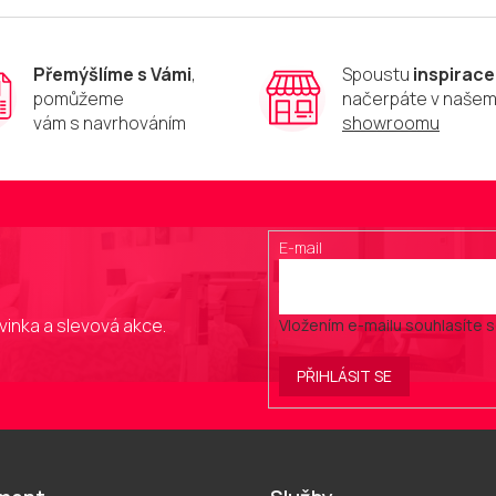
Přemýšlíme s Vámi
,
Spoustu
inspirace
pomůžeme
načerpáte v naše
vám s navrhováním
showroomu
E-mail
vinka a slevová akce.
Vložením e-mailu souhlasíte 
PŘIHLÁSIT SE