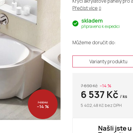
Krycí akrylátové panely pro
Přečíst více
skladem
připraveno k expedici
Můžeme doručit do:
Varianty produktu
7 690 Kč
–14 %
6 537 Kč
/ ks
7 690 Kč
5 402,48 Kč bez DPH
–14 %
Našli jste 