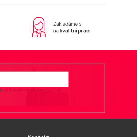
Zakládáme si
m
na
kvalitní práci
se
zpracováním osobních údajů
.