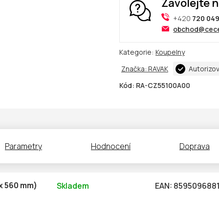
Zavolejte 
+420
720 049
obchod@cece
Kategorie:
Koupelny
Značka:
RAVAK
Autorizo
Kód:
RA-CZ55100A00
Parametry
Hodnocení
Doprava
 x 560 mm)
Skladem
EAN:
859509688