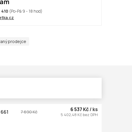
nám
 410
(Po-Pá 9 - 18 hod)
tka.cz
vaný prodejce
6 537 Kč
/ ks
1661
7 690 Kč
5 402,48 Kč bez DPH