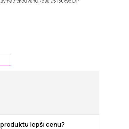
 asymetrickou vanu Rosa 95 150x95 L/P
u produktu lepší cenu?