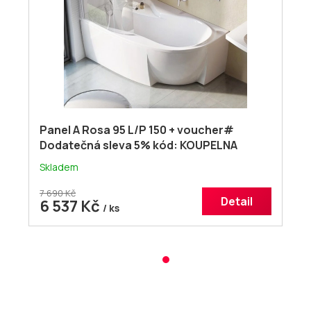
Panel A Rosa 95 L/P 150 + voucher#
Dodatečná sleva 5% kód: KOUPELNA
Skladem
7 690 Kč
Detail
6 537 Kč
/ ks