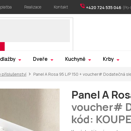
 platba
Realizace
Kontakt
+420 724 535 046
 dlažby
Dveře
Kuchyně
Krby
 příslušenství
Panel A Rosa 95 L/P 150
+ voucher# Dodatečná sl
Panel A Ros
voucher# D
kód: KOUP