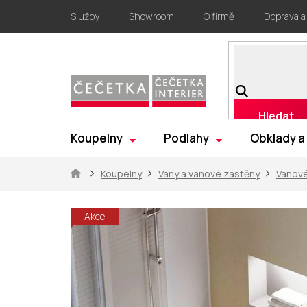
Přejít
Služby
Showroom
O firmě
Doprava a
na
obsah
Hledat
Koupelny
Podlahy
Obklady a
Domů
Koupelny
Vany a vanové zástěny
Vanové
Akce