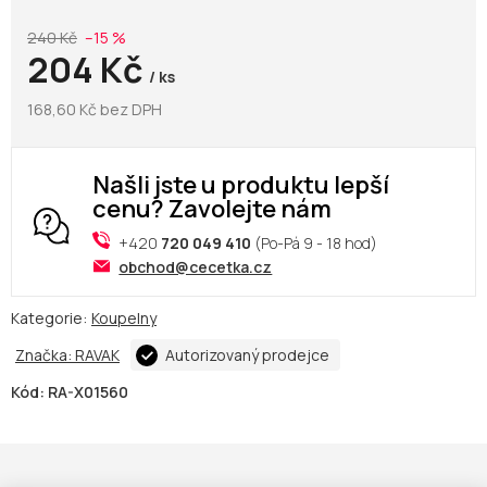
240 Kč
–15 %
204 Kč
/ ks
168,60 Kč bez DPH
Našli jste u produktu lepší
cenu? Zavolejte nám
+420
720 049 410
(Po-Pá 9 - 18 hod)
obchod@cecetka.cz
Kategorie:
Koupelny
Značka:
RAVAK
Autorizovaný prodejce
Kód:
RA-X01560