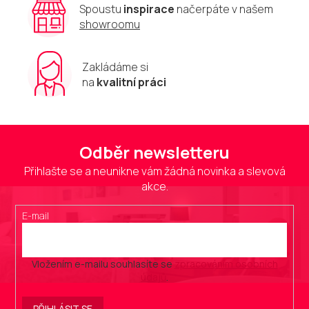
Spoustu
inspirace
načerpáte v našem
showroomu
Zakládáme si
na
kvalitní práci
Odběr newsletteru
Přihlašte se a neunikne vám žádná novinka a slevová
akce.
E-mail
Vložením e-mailu souhlasíte se
zpracováním osobních
údajů
.
PŘIHLÁSIT SE