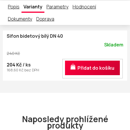
Popis
Varianty
Parametry
Hodnocení
Dokumenty
Doprava
Sifon bidetový bílý DN 40
Skladem
240 Kč
204 Kč
/ ks
Do košíku
168,60 Kč bez DPH
Naposledy prohlížené
produkty