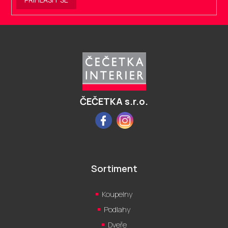
Z
á
p
a
t
í
ČEČETKA s.r.o.
Facebook
Instagram
Sortiment
Koupelny
Podlahy
Dveře