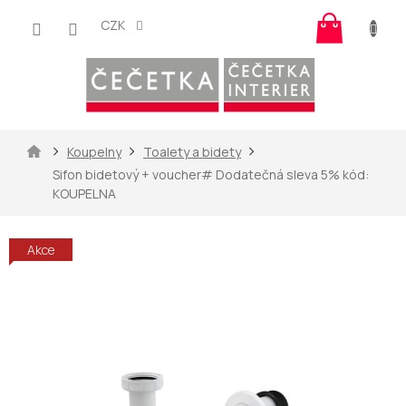
Přejít
Nákup
na
CZK
košík
obsah
Domů
Koupelny
Toalety a bidety
Sifon bidetový
+ voucher# Dodatečná sleva 5% kód:
KOUPELNA
Akce