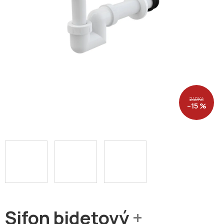
240 Kč
–15 %
Sifon bidetový
+