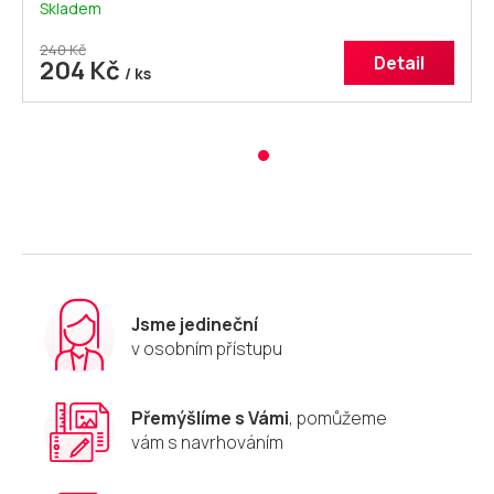
Skladem
240 Kč
Detail
204 Kč
/ ks
Jsme jedineční
v osobním přístupu
Přemýšlíme s Vámi
, pomůžeme
vám s navrhováním