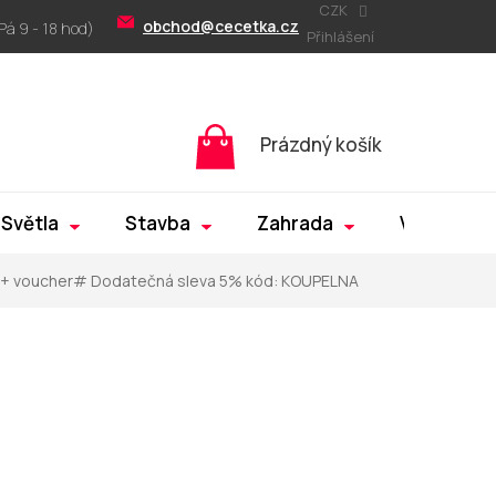
CZK
obchod@cecetka.cz
Přihlášení
Nákupní
Prázdný košík
košík
Světla
Stavba
Zahrada
Výprodej
+ voucher# Dodatečná sleva 5% kód: KOUPELNA