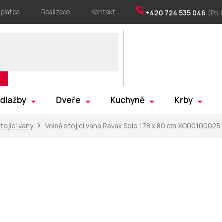
 platba
Realizace
Kontakt
+420 724 535 046
 dlažby
Dveře
Kuchyně
Krby
tojící vany
Volně stojící vana Ravak Solo 178 x 80 cm XC00100025